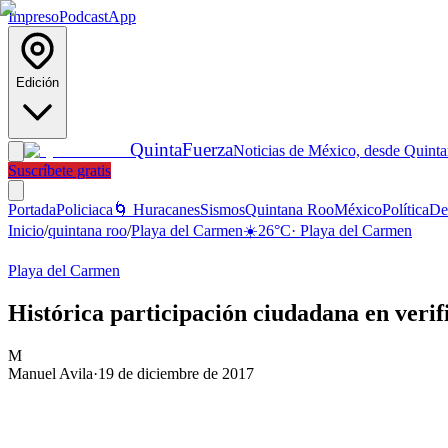
Impreso
Podcast
App
Edición
Quinta
Fuerza
Noticias de México, desde Quint
Suscríbete gratis
Portada
Policiaca
🌀 Huracanes
Sismos
Quintana Roo
México
Política
De
Inicio
/
quintana roo
/
Playa del Carmen
☀️
26
°C
·
Playa del Carmen
Playa del Carmen
Histórica participación ciudadana en verif
M
Manuel Avila
·
19 de diciembre de 2017