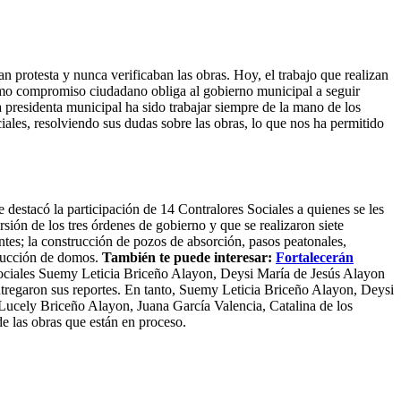
an protesta y nunca verificaban las obras. Hoy, el trabajo que realizan
ismo compromiso ciudadano obliga al gobierno municipal a seguir
 presidenta municipal ha sido trabajar siempre de la mano de los
ales, resolviendo sus dudas sobre las obras, lo que nos ha permitido
e destacó la participación de 14 Contralores Sociales a quienes se les
sión de los tres órdenes de gobierno y que se realizaron siete
ntes; la construcción de pozos de absorción, pasos peatonales,
trucción de domos.
También te puede interesar:
Fortalecerán
 sociales Suemy Leticia Briceño Alayon, Deysi María de Jesús Alayon
garon sus reportes. En tanto, Suemy Leticia Briceño Alayon, Deysi
cely Briceño Alayon, Juana García Valencia, Catalina de los
 las obras que están en proceso.