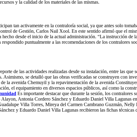
recursos y la calidad de los materiales de las mismas.
icipan tan activamente en la contraloría social, ya que antes solo tomab
 Control de Gestión, Carlos Nail Xool. En este sentido afirmó que el m
hecho desde el inicio de la actual administración. “La instrucción de la
s respondido puntualmente a las recomendaciones de los contralores soci
porte de las actividades realizadas desde su instalación, entre las que s
s. Asimismo, se detalló que las obras verificadas se construyen con inver
n de la avenida Chemuyil y la repavimentación de la avenida Constituye
lación, el equipamiento en diversos espacios públicos, así como la cons
omunidad
Es importante destacar que durante la sesión, los contralores
layon, Antonia Cordero Sánchez y Eduardo Daniel Villa Lagunas entre
Guadalupe Villa Torres, Mireya del Carmen Cambrano Guzmán, Nelly Lu
hez y Eduardo Daniel Villa Lagunas recibieron las fichas técnicas de