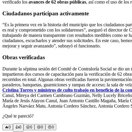
verificado los
avances
de 62 obras públicas
, así como el uso de los 
Ciudadanos participan activamente
“Es la primera vez en la historia del municipio que los ciudadanos part
es real y comprometido con los solidarenses”, aseguró el director de
trabajando de manera transparente con resultados medibles como se ha 
ciudadanos, escucharlos y atender sus solicitudes. En este caso, hemo
mejorar y seguir avanzando”, subrayó el funcionario.
Obras verificadas
Durante la séptima sesión del Comité de Contraloría Social se dio un re
impartieron dos cursos de capacitación para la verificación de 62 obra
recorridos en total. Algunas obras verificadas fueron la pavimentació
paraderos, banquetas, guarniciones y rampas de acceso; la sala de ve
Cristina Torres y ministros de culto trabajo en beneficio de la c
Canul, Mireya del Carmen Cambrano Guzmán, Nelly Lucely Briceño A
María de Jesús Alayon Canul, Juan Antonio Castillo Magaña, María 
Ángeles Narváez Matu, Antonia Cordero Sánchez, Antonia Cordero Sánc
¿Qué te pareció?
🔥
0
👍
0
😲
0
😢
0
😠
0