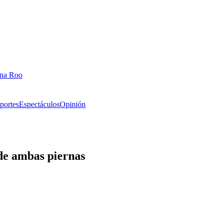
ana Roo
portes
Espectáculos
Opinión
de ambas piernas