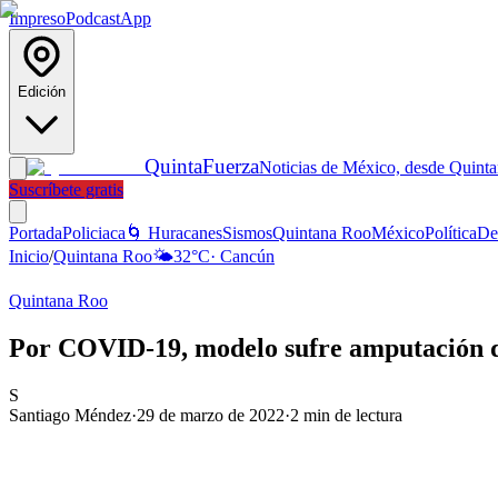
Impreso
Podcast
App
Edición
Quinta
Fuerza
Noticias de México, desde Quint
Suscríbete gratis
Portada
Policiaca
🌀 Huracanes
Sismos
Quintana Roo
México
Política
De
Inicio
/
Quintana Roo
🌤️
32
°C
·
Cancún
Quintana Roo
Por COVID-19, modelo sufre amputación 
S
Santiago Méndez
·
29 de marzo de 2022
·
2
min de lectura