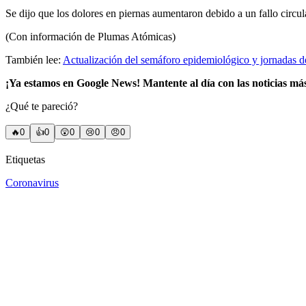
Se dijo que los dolores en piernas aumentaron debido a un fallo circula
(Con información de Plumas Atómicas)
También lee:
Actualización del semáforo epidemiológico y jornadas 
¡Ya estamos en Google News! Mantente al día con las noticias má
¿Qué te pareció?
🔥
0
👍
0
😲
0
😢
0
😠
0
Etiquetas
Coronavirus