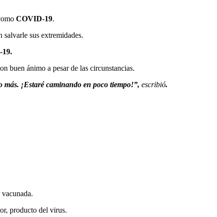
o como
COVID-19
.
 salvarle sus extremidades.
-19.
con buen ánimo a pesar de las circunstancias.
cho más. ¡Estaré caminando en poco tiempo!”,
escribió
.
r vacunada.
or, producto del virus.