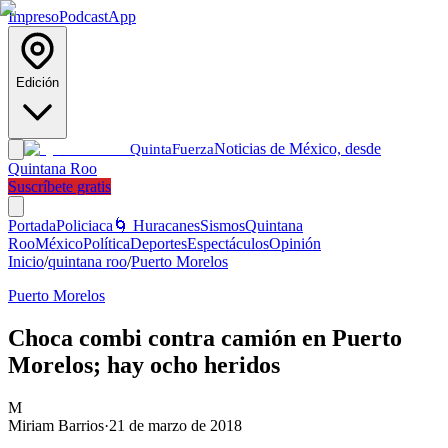
Impreso
Podcast
App
Edición
Noticias de México, desde
Quinta
Fuerza
Quintana Roo
Suscríbete gratis
Portada
Policiaca
🌀 Huracanes
Sismos
Quintana
Roo
México
Política
Deportes
Espectáculos
Opinión
Inicio
/
quintana roo
/
Puerto Morelos
Puerto Morelos
Choca combi contra camión en Puerto
Morelos; hay ocho heridos
M
Miriam Barrios
·
21 de marzo de 2018