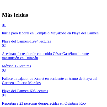
Más leídas
01
Inicia paro laboral en Complejo Mayakoba en Playa del Carmen
Playa del Carmen
·
1,994
lecturas
02
Asesinan al creador de contenido César Gastélum durante
transmisión en Culiacán
México
·
12
lecturas
03
Fallece trabajador de Xcaret en accidente en tramo de Playa del
Carmen a Puerto Morelos
Playa del Carmen
·
605
lecturas
04
Reportan a 23 personas desaparecidas en Quintana Roo