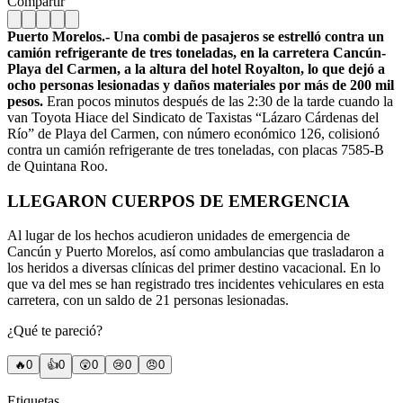
Compartir
Puerto Morelos.- Una combi de pasajeros se estrelló contra un
camión refrigerante de tres toneladas, en la carretera Cancún-
Playa del Carmen, a la altura del hotel Royalton, lo que dejó a
ocho personas lesionadas y daños materiales por más de 200 mil
pesos.
Eran pocos minutos después de las 2:30 de la tarde cuando la
van Toyota Hiace del Sindicato de Taxistas “Lázaro Cárdenas del
Río” de Playa del Carmen, con número económico 126, colisionó
contra un camión refrigerante de tres toneladas, con placas 7585-B
de Quintana Roo.
LLEGARON CUERPOS DE EMERGENCIA
Al lugar de los hechos acudieron unidades de emergencia de
Cancún y Puerto Morelos, así como ambulancias que trasladaron a
los heridos a diversas clínicas del primer destino vacacional. En lo
que va del mes se han registrado tres incidentes vehiculares en esta
carretera, con un saldo de 21 personas lesionadas.
¿Qué te pareció?
🔥
0
👍
0
😲
0
😢
0
😠
0
Etiquetas