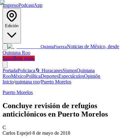
Impreso
Podcast
App
Edición
Noticias de México, desde
Quinta
Fuerza
Quintana Roo
Suscríbete gratis
Portada
Policiaca
🌀 Huracanes
Sismos
Quintana
Roo
México
Política
Deportes
Espectáculos
Opinión
Inicio
/
quintana roo
/
Puerto Morelos
Puerto Morelos
Concluye revisión de refugios
anticiclónicos en Puerto Morelos
C
Carlos Espejel
·
8 de mayo de 2018