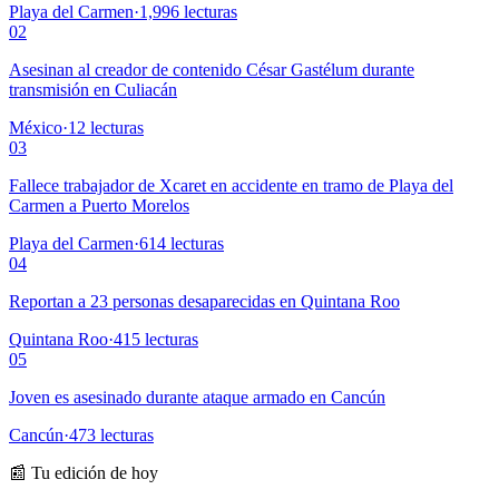
Playa del Carmen
·
1,996
lecturas
02
Asesinan al creador de contenido César Gastélum durante
transmisión en Culiacán
México
·
12
lecturas
03
Fallece trabajador de Xcaret en accidente en tramo de Playa del
Carmen a Puerto Morelos
Playa del Carmen
·
614
lecturas
04
Reportan a 23 personas desaparecidas en Quintana Roo
Quintana Roo
·
415
lecturas
05
Joven es asesinado durante ataque armado en Cancún
Cancún
·
473
lecturas
📰 Tu edición de hoy