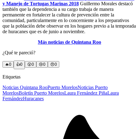
y Manejo de Tortugas Marinas 2018
Guillermo Morales destacó
también que la dependencia a su cargo trabaja de manera
permanente en fortalecer la cultura de prevención entre la
comunidad, particularmente en lo concerniente a los preparativos
que la población debe observar en los hogares previo a la temporada
de huracanes que es de junio a noviembre.
Más noticias de Quintana Roo
¿Qué te pareció?
🔥
0
👍
0
😲
0
😢
0
😠
0
Etiquetas
Noticias Quintana Roo
Puerto Morelos
Noticias Puerto
Morelos
Boletín Puerto Morelos
Laura Fernández Piña
Laura
Fernández
Huracanes