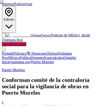
Impreso
Podcast
App
Edición
Noticias de México, desde
Quinta
Fuerza
Quintana Roo
Suscríbete gratis
Portada
Policiaca
🌀 Huracanes
Sismos
Quintana
Roo
México
Política
Deportes
Espectáculos
Opinión
Inicio
/
quintana roo
/
Puerto Morelos
Puerto Morelos
Conforman comité de la contraloría
social para la vigilancia de obras en
Puerto Morelos
J