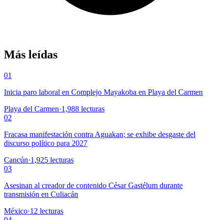
Más leídas
01
Inicia paro laboral en Complejo Mayakoba en Playa del Carmen
Playa del Carmen
·
1,988
lecturas
02
Fracasa manifestación contra Aguakan; se exhibe desgaste del
discurso político para 2027
Cancún
·
1,925
lecturas
03
Asesinan al creador de contenido César Gastélum durante
transmisión en Culiacán
México
·
12
lecturas
04