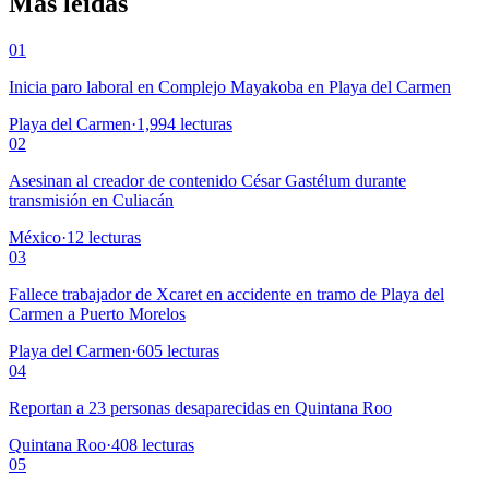
Más leídas
01
Inicia paro laboral en Complejo Mayakoba en Playa del Carmen
Playa del Carmen
·
1,994
lecturas
02
Asesinan al creador de contenido César Gastélum durante
transmisión en Culiacán
México
·
12
lecturas
03
Fallece trabajador de Xcaret en accidente en tramo de Playa del
Carmen a Puerto Morelos
Playa del Carmen
·
605
lecturas
04
Reportan a 23 personas desaparecidas en Quintana Roo
Quintana Roo
·
408
lecturas
05