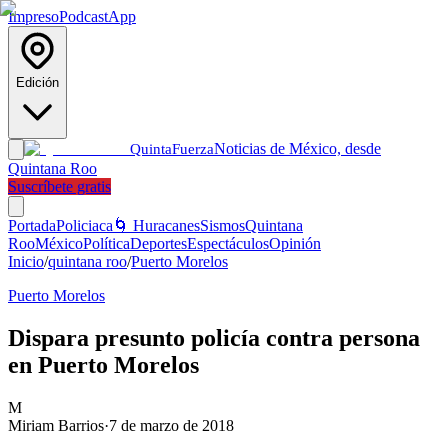
Impreso
Podcast
App
Edición
Noticias de México, desde
Quinta
Fuerza
Quintana Roo
Suscríbete gratis
Portada
Policiaca
🌀 Huracanes
Sismos
Quintana
Roo
México
Política
Deportes
Espectáculos
Opinión
Inicio
/
quintana roo
/
Puerto Morelos
Puerto Morelos
Dispara presunto policía contra persona
en Puerto Morelos
M
Miriam Barrios
·
7 de marzo de 2018