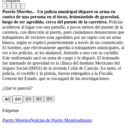
Compartir
Puerto Morelos.- Un policía municipal disparó su arma en
contra de una persona en el tórax, lesionándolo de gravedad,
luego de ser agredido, cerca del puente de la carretera.
Policías
acudieron al lugar con una patrulla, a pocos metros del puente de la
carretera, con dirección al puerto, pues ciudadanos denunciaron que
trabajadores de vectores eran agredidos por un sujeto con un arma
blanca, según se explicó posteriormente a través de un comunicado.
El hombre, que efectivamente agredía a trabajadores municipales, al
ver a los policías, se les abalanzó, hiriendo a uno con su cuchillo.
Este uniformado sacó su arma de cargo y le disparó. El lesionado
fue internado de gravedad en la clínica del Instituto Mexicano del
Seguro Social (IMSS) de la avenida Cobá de Cancún. En tanto, el
policía, el cuchillo y la pistola, fueron entregados a la Fiscalía
General del Estado, que se encargará de las investigaciones.
¿Qué te pareció?
🔥
0
👍
0
😲
0
😢
0
😠
0
Etiquetas
Puerto Morelos
Noticias de Puerto Morelos
disparo