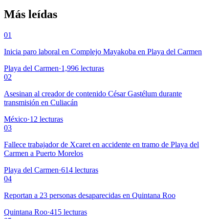
Más leídas
01
Inicia paro laboral en Complejo Mayakoba en Playa del Carmen
Playa del Carmen
·
1,996
lecturas
02
Asesinan al creador de contenido César Gastélum durante
transmisión en Culiacán
México
·
12
lecturas
03
Fallece trabajador de Xcaret en accidente en tramo de Playa del
Carmen a Puerto Morelos
Playa del Carmen
·
614
lecturas
04
Reportan a 23 personas desaparecidas en Quintana Roo
Quintana Roo
·
415
lecturas