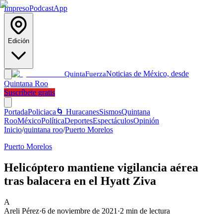
Impreso
Podcast
App
Edición
Noticias de México, desde
Quinta
Fuerza
Quintana Roo
Suscríbete gratis
Portada
Policiaca
🌀 Huracanes
Sismos
Quintana
Roo
México
Política
Deportes
Espectáculos
Opinión
Inicio
/
quintana roo
/
Puerto Morelos
Puerto Morelos
Helicóptero mantiene vigilancia aérea
tras balacera en el Hyatt Ziva
A
Areli Pérez
·
6 de noviembre de 2021
·
2
min de lectura