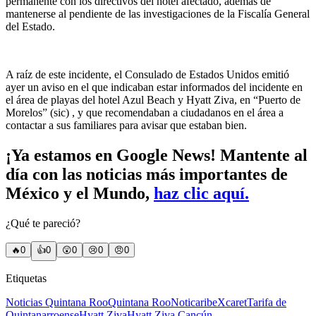
permanente con los directivos del hotel afectado, además de
mantenerse al pendiente de las investigaciones de la Fiscalía General
del Estado.
A raíz de este incidente, el Consulado de Estados Unidos emitió
ayer un aviso en el que indicaban estar informados del incidente en
el área de playas del hotel Azul Beach y Hyatt Ziva, en “Puerto de
Morelos” (sic) , y que recomendaban a ciudadanos en el área a
contactar a sus familiares para avisar que estaban bien.
¡Ya estamos en Google News! Mantente al
día con las noticias más importantes de
México y el Mundo,
haz clic aquí.
¿Qué te pareció?
🔥
0
👍
0
😲
0
😢
0
😠
0
Etiquetas
Noticias Quintana Roo
Quintana Roo
Noticaribe
Xcaret
Tarifa de
Quintanarroense
Hyatt Ziva
Hyatt Ziva Cancún