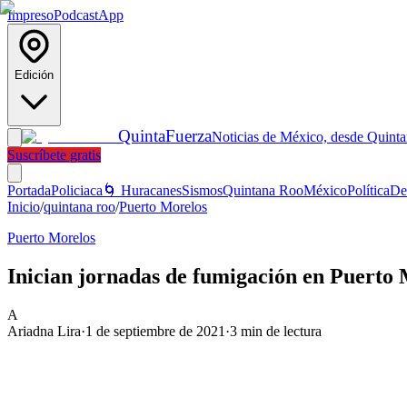
Impreso
Podcast
App
Edición
Quinta
Fuerza
Noticias de México, desde Quint
Suscríbete gratis
Portada
Policiaca
🌀 Huracanes
Sismos
Quintana Roo
México
Política
De
Inicio
/
quintana roo
/
Puerto Morelos
Puerto Morelos
Inician jornadas de fumigación en Puerto 
A
Ariadna Lira
·
1 de septiembre de 2021
·
3
min de lectura