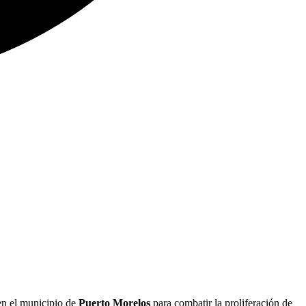
 en el municipio de
Puerto Morelos
para combatir la proliferación de