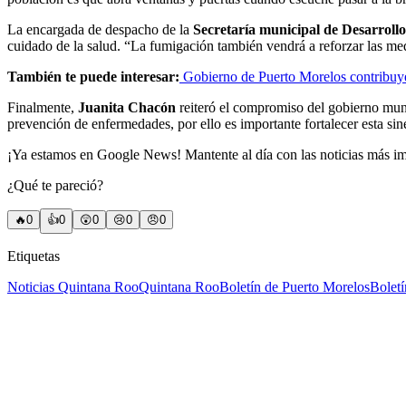
La encargada de despacho de la
Secretaría municipal de Desarrollo
cuidado de la salud. “La fumigación también vendrá a reforzar las med
También te puede interesar:
Gobierno de Puerto Morelos contribuye
Finalmente,
Juanita Chacón
reiteró el compromiso del gobierno muni
prevención de enfermedades, por ello es importante fortalecer esta s
¡Ya estamos en Google News! Mantente al día con las noticias más i
¿Qué te pareció?
🔥
0
👍
0
😲
0
😢
0
😠
0
Etiquetas
Noticias Quintana Roo
Quintana Roo
Boletín de Puerto Morelos
Bolet