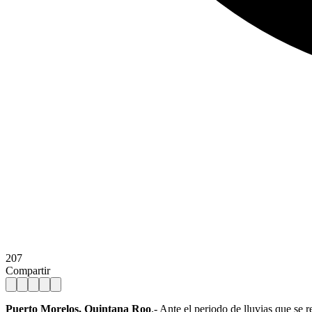
207
Compartir
Puerto Morelos, Quintana Roo
.- Ante el periodo de lluvias que se 