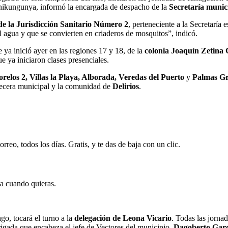
hikungunya, informó la encargada de despacho de la
Secretaría munic
e la Jurisdicción Sanitario Número 2
, perteneciente a la Secretaría
l agua y que se convierten en criaderos de mosquitos”, indicó.
 ya inició ayer en las regiones 17 y 18, de la
colonia Joaquín Zetina
e ya iniciaron clases presenciales.
relos 2, Villas la Playa, Alborada, Veredas del Puerto
y
Palmas G
becera municipal y la comunidad de
Delirios
.
rreo, todos los días. Gratis, y te das de baja con un clic.
ja cuando quieras.
o, tocará el turno a la
delegación de Leona Vicario
. Todas las jornad
igada que encabeza el jefe de Vectores del municipio,
Dagoberto Gar