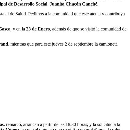
ipal de Desarrollo Social, Juanita Chacón Canché
.
 estatal de Salud. Pedimos a la comunidad que esté atenta y contribuya
 Gasca
, y en la
23 de Enero
, además de que se visitó la comunidad de
rand
, mientras que para este jueves 2 de septiembre la camioneta
as, remarcó, arrancan a partir de las 18:30 horas, y la solicitud a la
cía Gómez
, ya que el químico que se utiliza no es dañino a la salud.