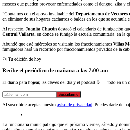
moscos que pueden provocar enfermedades como el dengue, zika y c
“Contamos con el apoyo invaluable del
Departamento de Vectores d
en eliminar de sus hogares cacharros o baldes en los que se acumula e
Al respecto,
Juanita Chacón
destacó el calendario de fumigación que
Central Vallarta
, en donde se fumigó la escuela comunitaria, en la qu
Abundó que esté miércoles se visitarán los fraccionamientos
Villas Mo
fumigadora hará un recorrido por fraccionamientos privados de la ca
📰 Tu edición de hoy
Recibe el periódico de mañana a las 7:00 am
El diario para hojear, las claves del día y el podcast ☕ — todo en un co
Suscribirme
Al suscribirte aceptas nuestro
aviso de privacidad
. Puedes darte de ba
La funcionaria municipal dijo que el próximo viernes, sábado y doming
población es que abra ventanas y puertas cuando escuche pasar a la br