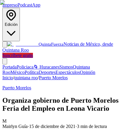
Impreso
Podcast
App
Edición
Noticias de México, desde
Quinta
Fuerza
Quintana Roo
Suscríbete gratis
Portada
Policiaca
🌀 Huracanes
Sismos
Quintana
Roo
México
Política
Deportes
Espectáculos
Opinión
Inicio
/
quintana roo
/
Puerto Morelos
Puerto Morelos
Organiza gobierno de Puerto Morelos
Feria del Empleo en Leona Vicario
M
Mairlyn Guía
·
15 de diciembre de 2021
·
3
min de lectura