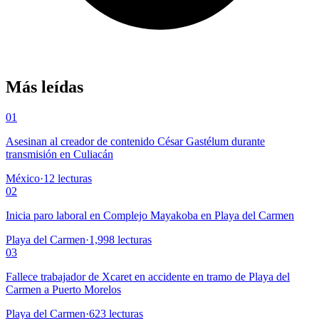
Más leídas
01
Asesinan al creador de contenido César Gastélum durante
transmisión en Culiacán
México
·
12
lecturas
02
Inicia paro laboral en Complejo Mayakoba en Playa del Carmen
Playa del Carmen
·
1,998
lecturas
03
Fallece trabajador de Xcaret en accidente en tramo de Playa del
Carmen a Puerto Morelos
Playa del Carmen
·
623
lecturas