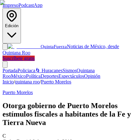
Impreso
Podcast
App
Edición
Noticias de México, desde
Quinta
Fuerza
Quintana Roo
Suscríbete gratis
Portada
Policiaca
🌀 Huracanes
Sismos
Quintana
Roo
México
Política
Deportes
Espectáculos
Opinión
Inicio
/
quintana roo
/
Puerto Morelos
Puerto Morelos
Otorga gobierno de Puerto Morelos
estímulos fiscales a habitantes de la Fe y
Tierra Nueva
C