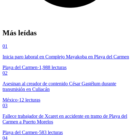
Más leídas
01
Inicia paro laboral en Complejo Mayakoba en Playa del Carmen
Playa del Carmen
·
1,988
lecturas
02
Asesinan al creador de contenido César Gastélum durante
transmisión en Culiacán
México
·
12
lecturas
03
Fallece trabajador de Xcaret en accidente en tramo de Playa del
Carmen a Puerto Morelos
Playa del Carmen
·
583
lecturas
04