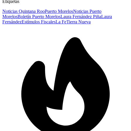
Etiquetas
Noticias Quintana Roo
Puerto Morelos
Noticias Puerto
Morelos
Boletín Puerto Morelos
Laura Fernández Piña
Laura
Fernández
Estímulos Fiscales
La Fe
Tierra Nueva