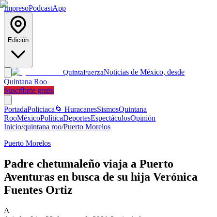
Impreso
Podcast
App
Edición
Noticias de México, desde
Quinta
Fuerza
Quintana Roo
Suscríbete gratis
Portada
Policiaca
🌀 Huracanes
Sismos
Quintana
Roo
México
Política
Deportes
Espectáculos
Opinión
Inicio
/
quintana roo
/
Puerto Morelos
Puerto Morelos
Padre chetumaleño viaja a Puerto
Aventuras en busca de su hija Verónica
Fuentes Ortiz
A