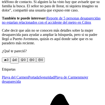
teléfono de contacto. Si alguien la ha visto hay que avisarle que su
familia la busca. El señor no para de llorar, ni siquiera imagino su
dolor", compartió una usuaria que expuso este caso.
También te puede interesar:
Reporte de 5 personas desaparecidas
no estarían relacionados con el accidente del metro en Cdmx
Cabe decir que aún no se conocen más detalles sobre la mujer
desaparecida para ayudar a ampliar la búsqueda, pero si su padre
llegó a Puerto Aventuras, quizás es aquí donde sabe que es su
paradero más reciente.
¿Qué te pareció?
🔥
0
👍
0
😲
0
😢
0
😠
0
Etiquetas
Playa del Carmen
Portada
Seguridad
Playa de Carmen
mujer
desaparecida