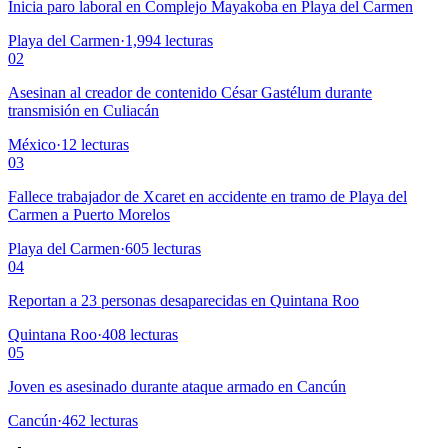
Inicia paro laboral en Complejo Mayakoba en Playa del Carmen
Playa del Carmen
·
1,994
lecturas
02
Asesinan al creador de contenido César Gastélum durante
transmisión en Culiacán
México
·
12
lecturas
03
Fallece trabajador de Xcaret en accidente en tramo de Playa del
Carmen a Puerto Morelos
Playa del Carmen
·
605
lecturas
04
Reportan a 23 personas desaparecidas en Quintana Roo
Quintana Roo
·
408
lecturas
05
Joven es asesinado durante ataque armado en Cancún
Cancún
·
462
lecturas