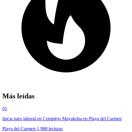
Más leídas
01
Inicia paro laboral en Complejo Mayakoba en Playa del Carmen
Playa del Carmen
·
1,988
lecturas