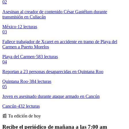
02
Asesinan al creador de contenido César Gastélum durante
transmisión en Culiacán
México
·
12
lecturas
03
Fallece trabajador de Xcaret en accidente en tramo de Playa del
Carmen a Puerto Morelos
Playa del Carmen
·
583
lecturas
04
Reportan a 23 personas desaparecidas en Quintana Roo
Quintana Roo
·
384
lecturas
05
Joven es asesinado durante ataque armado en Cancún
Cancún
·
432
lecturas
📰 Tu edición de hoy
Recibe el periódico de mañana a las 7:00 am