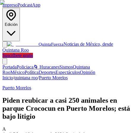
Impreso
Podcast
App
Edición
Noticias de México, desde
Quinta
Fuerza
Quintana Roo
Suscríbete gratis
Portada
Policiaca
🌀 Huracanes
Sismos
Quintana
Roo
México
Política
Deportes
Espectáculos
Opinión
Inicio
/
quintana roo
/
Puerto Morelos
Puerto Morelos
Piden reubicar a casi 250 animales en
parque Crococun en Puerto Morelos; está
bajo litigio
A