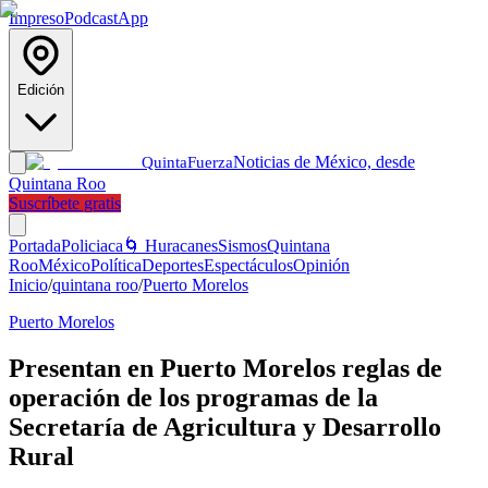
Impreso
Podcast
App
Edición
Noticias de México, desde
Quinta
Fuerza
Quintana Roo
Suscríbete gratis
Portada
Policiaca
🌀 Huracanes
Sismos
Quintana
Roo
México
Política
Deportes
Espectáculos
Opinión
Inicio
/
quintana roo
/
Puerto Morelos
Puerto Morelos
Presentan en Puerto Morelos reglas de
operación de los programas de la
Secretaría de Agricultura y Desarrollo
Rural