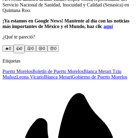
Servicio Nacional de Sanidad, Inocuidad y Calidad (Senasica) en
Quintana Roo.
¡Ya estamos en Google News! Mantente al día con las noticias
más importantes de México y el Mundo, haz clic
aquí
¿Qué te pareció?
🔥
0
👍
0
😲
0
😢
0
😠
0
Etiquetas
Puerto Morelos
Boletín de Puerto Morelos
Blanca Merari Tziu
Muñoz
Leona Vicario
Blanca Merari
Gobierno de Puerto Morelos