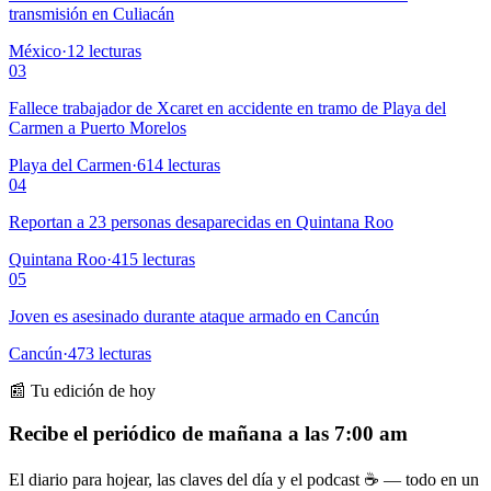
transmisión en Culiacán
México
·
12
lecturas
03
Fallece trabajador de Xcaret en accidente en tramo de Playa del
Carmen a Puerto Morelos
Playa del Carmen
·
614
lecturas
04
Reportan a 23 personas desaparecidas en Quintana Roo
Quintana Roo
·
415
lecturas
05
Joven es asesinado durante ataque armado en Cancún
Cancún
·
473
lecturas
📰 Tu edición de hoy
Recibe el periódico de mañana a las 7:00 am
El diario para hojear, las claves del día y el podcast ☕ — todo en un