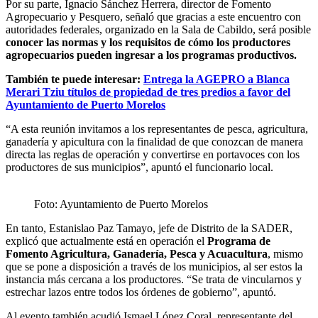
Por su parte, Ignacio Sánchez Herrera, director de Fomento
Agropecuario y Pesquero, señaló que gracias a este encuentro con
autoridades federales, organizado en la Sala de Cabildo, será posible
conocer las normas y los requisitos de cómo los productores
agropecuarios pueden ingresar a los programas productivos.
También te puede interesar:
Entrega la AGEPRO a Blanca
Merari Tziu títulos de propiedad de tres predios a favor del
Ayuntamiento de Puerto Morelos
“A esta reunión invitamos a los representantes de pesca, agricultura,
ganadería y apicultura con la finalidad de que conozcan de manera
directa las reglas de operación y convertirse en portavoces con los
productores de sus municipios”, apuntó el funcionario local.
Foto: Ayuntamiento de Puerto Morelos
En tanto, Estanislao Paz Tamayo, jefe de Distrito de la SADER,
explicó que actualmente está en operación el
Programa de
Fomento Agricultura, Ganadería, Pesca y Acuacultura
, mismo
que se pone a disposición a través de los municipios, al ser estos la
instancia más cercana a los productores. “Se trata de vincularnos y
estrechar lazos entre todos los órdenes de gobierno”, apuntó.
Al evento también acudió Ismael López Coral, representante del