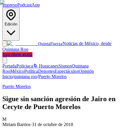
Impreso
Podcast
App
Edición
Noticias de México, desde
Quinta
Fuerza
Quintana Roo
Suscríbete gratis
Portada
Policiaca
🌀 Huracanes
Sismos
Quintana
Roo
México
Política
Deportes
Espectáculos
Opinión
Inicio
/
quintana roo
/
Puerto Morelos
Puerto Morelos
Sigue sin sanción agresión de Jairo en
Cecyte de Puerto Morelos
M
Miriam Barrios
·
31 de octubre de 2018