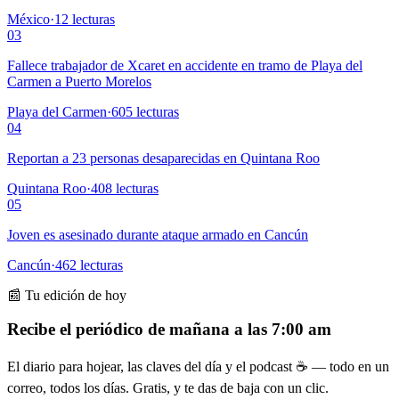
México
·
12
lecturas
03
Fallece trabajador de Xcaret en accidente en tramo de Playa del
Carmen a Puerto Morelos
Playa del Carmen
·
605
lecturas
04
Reportan a 23 personas desaparecidas en Quintana Roo
Quintana Roo
·
408
lecturas
05
Joven es asesinado durante ataque armado en Cancún
Cancún
·
462
lecturas
📰 Tu edición de hoy
Recibe el periódico de mañana a las 7:00 am
El diario para hojear, las claves del día y el podcast ☕ — todo en un
correo, todos los días. Gratis, y te das de baja con un clic.