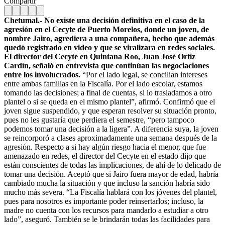
Compartir
Chetumal.- No existe una decisión definitiva en el caso de la
agresión en el Cecyte de Puerto Morelos, donde un joven, de
nombre Jairo, agrediera a una compañera, hecho que además
quedó registrado en video y que se viralizara en redes sociales.
El director del Cecyte en Quintana Roo, Juan José Ortiz
Cardín, señaló en entrevista que continúan las negociaciones
entre los involucrados.
“Por el lado legal, se concilian intereses
entre ambas familias en la Fiscalía. Por el lado escolar, estamos
tomando las decisiones; a final de cuentas, si lo trasladamos a otro
plantel o si se queda en el mismo plantel”, afirmó. Confirmó que el
joven sigue suspendido, y que esperan resolver su situación pronto,
pues no les gustaría que perdiera el semestre, “pero tampoco
podemos tomar una decisión a la ligera”. A diferencia suya, la joven
se reincorporó a clases aproximadamente una semana después de la
agresión. Respecto a si hay algún riesgo hacia el menor, que fue
amenazado en redes, el director del Cecyte en el estado dijo que
están conscientes de todas las implicaciones, de ahí de lo delicado de
tomar una decisión. Aceptó que si Jairo fuera mayor de edad, habría
cambiado mucha la situación y que incluso la sanción habría sido
mucho más severa. “La Fiscalía hablará con los jóvenes del plantel,
pues para nosotros es importante poder reinsertarlos; incluso, la
madre no cuenta con los recursos para mandarlo a estudiar a otro
lado”, aseguró. También se le brindarán todas las facilidades para