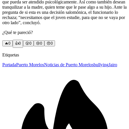
que pueda ser atendido psicológicamente. Así como también desean
tranquilizar a la madre, quien teme que le pase algo a su hijo. Ante la
pregunta de si esta es una decisión salomónica, el funcionario lo
rechaza; “necesitamos que el joven estudie, para que no se vaya por
otro lado”, concluyó.
¿Qué te pareció?
🔥
0
👍
0
😲
0
😢
0
😠
0
Etiquetas
Portada
Puerto Morelos
Noticias de Puerto Morelos
bullying
Jairo