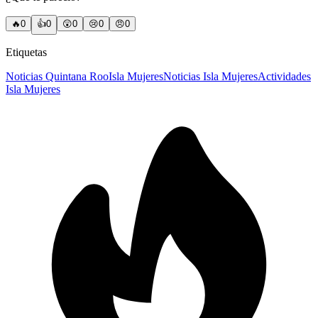
🔥
0
👍
0
😲
0
😢
0
😠
0
Etiquetas
Noticias Quintana Roo
Isla Mujeres
Noticias Isla Mujeres
Actividades
Isla Mujeres