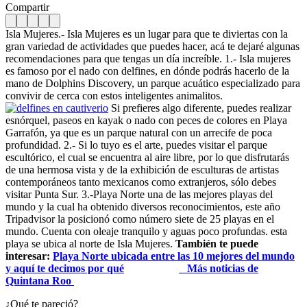
Compartir
Isla Mujeres.- Isla Mujeres es un lugar para que te diviertas con la
gran variedad de actividades que puedes hacer, acá te dejaré algunas
recomendaciones para que tengas un día increíble. 1.- Isla mujeres
es famoso por el nado con delfines, en dónde podrás hacerlo de la
mano de Dolphins Discovery, un parque acuático especializado para
convivir de cerca con estos inteligentes animalitos.
Si prefieres algo diferente, puedes realizar
esnórquel, paseos en kayak o nado con peces de colores en Playa
Garrafón, ya que es un parque natural con un arrecife de poca
profundidad. 2.- Si lo tuyo es el arte, puedes visitar el parque
escultórico, el cual se encuentra al aire libre, por lo que disfrutarás
de una hermosa vista y de la exhibición de esculturas de artistas
contemporáneos tanto mexicanos como extranjeros, sólo debes
visitar Punta Sur.
3.-Playa Norte una de las mejores playas del
mundo y la cual ha obtenido diversos reconocimientos, este año
Tripadvisor la posicionó como número siete de 25 playas en el
mundo. Cuenta con oleaje tranquilo y aguas poco profundas. esta
playa se ubica al norte de Isla Mujeres.
También te puede
interesar:
Playa Norte ubicada entre las 10 mejores del mundo
y aquí te decimos por qué
Más noticias de
Quintana Roo
¿Qué te pareció?