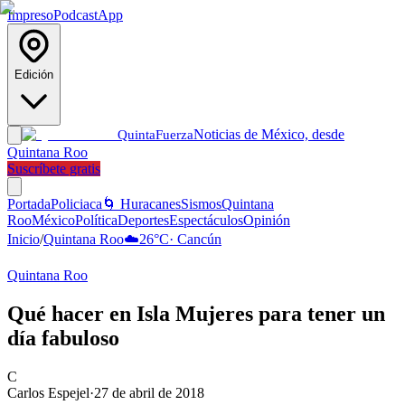
Impreso
Podcast
App
Edición
Noticias de México, desde
Quinta
Fuerza
Quintana Roo
Suscríbete gratis
Portada
Policiaca
🌀 Huracanes
Sismos
Quintana
Roo
México
Política
Deportes
Espectáculos
Opinión
Inicio
/
Quintana Roo
☁️
26
°C
·
Cancún
Quintana Roo
Qué hacer en Isla Mujeres para tener un
día fabuloso
C
Carlos Espejel
·
27 de abril de 2018