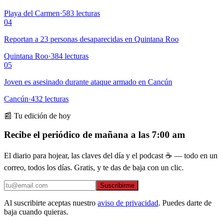
Playa del Carmen
·
583
lecturas
04
Reportan a 23 personas desaparecidas en Quintana Roo
Quintana Roo
·
384
lecturas
05
Joven es asesinado durante ataque armado en Cancún
Cancún
·
432
lecturas
📰 Tu edición de hoy
Recibe el periódico de mañana a las 7:00 am
El diario para hojear, las claves del día y el podcast ☕ — todo en un
correo, todos los días. Gratis, y te das de baja con un clic.
Suscribirme
Al suscribirte aceptas nuestro
aviso de privacidad
. Puedes darte de
baja cuando quieras.