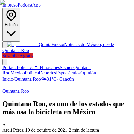
Impreso
Podcast
App
Edición
Noticias de México, desde
Quinta
Fuerza
Quintana Roo
Suscríbete gratis
Portada
Policiaca
🌀 Huracanes
Sismos
Quintana
Roo
México
Política
Deportes
Espectáculos
Opinión
Inicio
/
Quintana Roo
🌤️
31
°C
·
Cancún
Quintana Roo
Quintana Roo, es uno de los estados que
más usa la bicicleta en México
A
Areli Pérez
·
19 de octubre de 2021
·
2
min de lectura