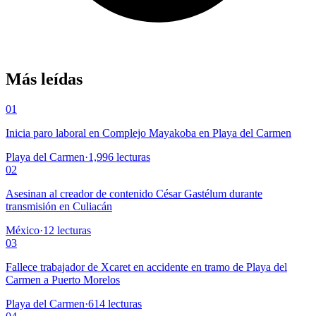
Más leídas
01
Inicia paro laboral en Complejo Mayakoba en Playa del Carmen
Playa del Carmen
·
1,996
lecturas
02
Asesinan al creador de contenido César Gastélum durante
transmisión en Culiacán
México
·
12
lecturas
03
Fallece trabajador de Xcaret en accidente en tramo de Playa del
Carmen a Puerto Morelos
Playa del Carmen
·
614
lecturas