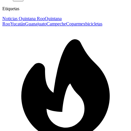
Etiquetas
Noticias Quintana Roo
Quintana
Roo
Yucatán
Guanajuato
Campeche
Coparmex
bicicletas