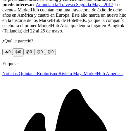
puede interesar:
Anuncian la Travesía Sagrada Maya 2017
Los
eventos MarketHub cuentan con una trayectoria de éxito de ocho
años en América y cuatro en Europa. Este año marca un nuevo hito
en la historia de los MarketHub de Hotelbeds, ya que la compañía
celebrará el primer MarketHub Asia, que tendrá lugar en Bangkok
(Tailandia) del 22 al 25 de mayo.
¿Qué te pareció?
🔥
0
👍
0
😲
0
😢
0
😠
0
Etiquetas
Noticias Quintana Roo
turismo
Riviera Maya
MarketHub Americas