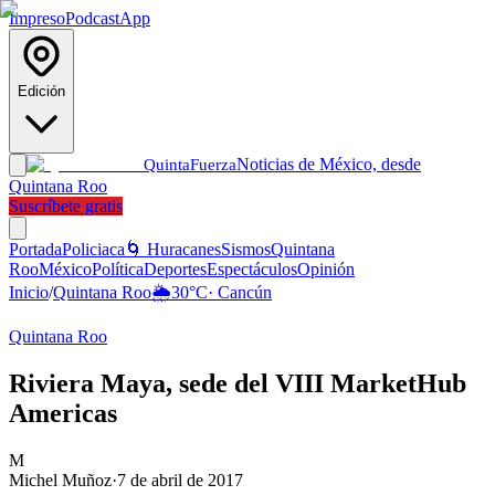
Impreso
Podcast
App
Edición
Noticias de México, desde
Quinta
Fuerza
Quintana Roo
Suscríbete gratis
Portada
Policiaca
🌀 Huracanes
Sismos
Quintana
Roo
México
Política
Deportes
Espectáculos
Opinión
Inicio
/
Quintana Roo
🌦️
30
°C
·
Cancún
Quintana Roo
Riviera Maya, sede del VIII MarketHub
Americas
M
Michel Muñoz
·
7 de abril de 2017