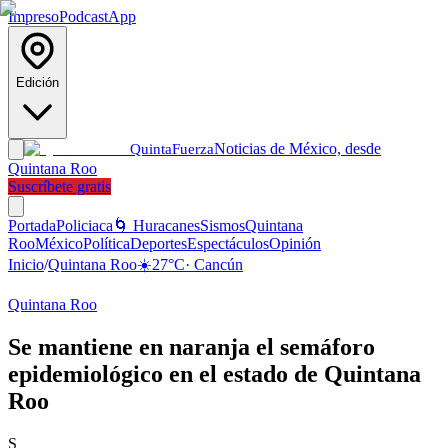
Impreso
Podcast
App
Edición
Noticias de México, desde
Quinta
Fuerza
Quintana Roo
Suscríbete gratis
Portada
Policiaca
🌀 Huracanes
Sismos
Quintana
Roo
México
Política
Deportes
Espectáculos
Opinión
Inicio
/
Quintana Roo
☀️
27
°C
·
Cancún
Quintana Roo
Se mantiene en naranja el semáforo
epidemiológico en el estado de Quintana
Roo
S