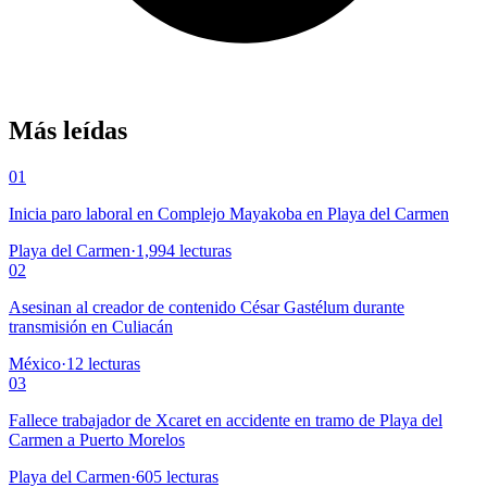
Más leídas
01
Inicia paro laboral en Complejo Mayakoba en Playa del Carmen
Playa del Carmen
·
1,994
lecturas
02
Asesinan al creador de contenido César Gastélum durante
transmisión en Culiacán
México
·
12
lecturas
03
Fallece trabajador de Xcaret en accidente en tramo de Playa del
Carmen a Puerto Morelos
Playa del Carmen
·
605
lecturas