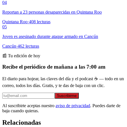
04
Reportan a 23 personas desaparecidas en Quintana Roo
Quintana Roo
·
408
lecturas
05
Joven es asesinado durante ataque armado en Cancún
Cancún
·
462
lecturas
📰 Tu edición de hoy
Recibe el periódico de mañana a las 7:00 am
El diario para hojear, las claves del día y el podcast ☕ — todo en un
correo, todos los días. Gratis, y te das de baja con un clic.
Suscribirme
Al suscribirte aceptas nuestro
aviso de privacidad
. Puedes darte de
baja cuando quieras.
Relacionadas