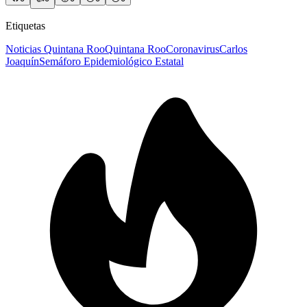
Etiquetas
Noticias Quintana Roo
Quintana Roo
Coronavirus
Carlos
Joaquín
Semáforo Epidemiológico Estatal