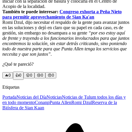
iniciar con la separación de basura y colocarla en el Centro de
Acopio de la localidad.
También te puede interesar:
Congreso exhorta a Peña Nieto
para permitir aprovechamiento de Sian Ka'an
Romi Dzul, dijo necesitar el respaldo de la gente para avanzar juntos
en las soluciones y dejó en claro que su papel en cada caso, es de
gestión, sin embargo no desampara a su gente
“por eso estoy aquí
de frente y trayendo a los funcionarios involucrados para que juntos
encontremos la solución, sin estar detrás criticando, sino poniendo
todo de nuestra parte para que Punta Allen tenga los servicios que
necesita y que son justos”.
¿Qué te pareció?
🔥
0
👍
0
😲
0
😢
0
😠
0
Etiquetas
Portada
Noticias del Día
Noticias
Noticias de Tulum todos los días y
en todo momento
Conanp
Punta Allen
Romi Dzul
Reserva de la
Biósfera de Sian Kaan