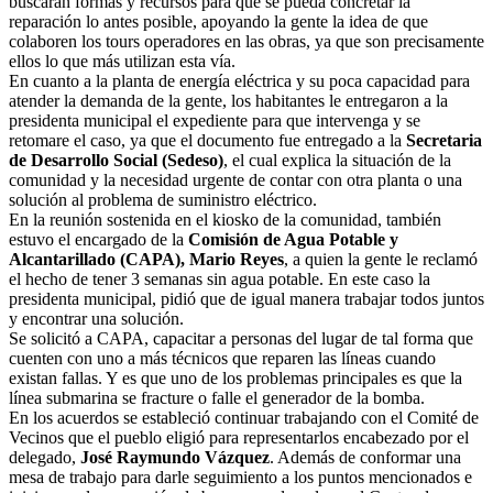
buscarán formas y recursos para que se pueda concretar la
reparación lo antes posible, apoyando la gente la idea de que
colaboren los tours operadores en las obras, ya que son precisamente
ellos lo que más utilizan esta vía.
En cuanto a la planta de energía eléctrica y su poca capacidad para
atender la demanda de la gente, los habitantes le entregaron a la
presidenta municipal el expediente para que intervenga y se
retomare el caso, ya que el documento fue entregado a la
Secretaria
de Desarrollo Social (Sedeso)
, el cual explica la situación de la
comunidad y la necesidad urgente de contar con otra planta o una
solución al problema de suministro eléctrico.
En la reunión sostenida en el kiosko de la comunidad, también
estuvo el encargado de la
Comisión de Agua Potable y
Alcantarillado (CAPA), Mario Reyes
, a quien la gente le reclamó
el hecho de tener 3 semanas sin agua potable. En este caso la
presidenta municipal, pidió que de igual manera trabajar todos juntos
y encontrar una solución.
Se solicitó a CAPA, capacitar a personas del lugar de tal forma que
cuenten con uno a más técnicos que reparen las líneas cuando
existan fallas. Y es que uno de los problemas principales es que la
línea submarina se fracture o falle el generador de la bomba.
En los acuerdos se estableció continuar trabajando con el Comité de
Vecinos que el pueblo eligió para representarlos encabezado por el
delegado,
José Raymundo Vázquez
. Además de conformar una
mesa de trabajo para darle seguimiento a los puntos mencionados e