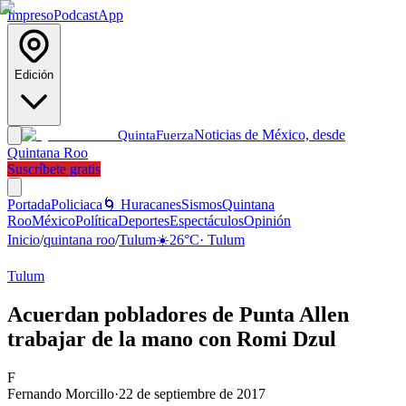
Impreso
Podcast
App
Edición
Noticias de México, desde
Quinta
Fuerza
Quintana Roo
Suscríbete gratis
Portada
Policiaca
🌀 Huracanes
Sismos
Quintana
Roo
México
Política
Deportes
Espectáculos
Opinión
Inicio
/
quintana roo
/
Tulum
☀️
26
°C
·
Tulum
Tulum
Acuerdan pobladores de Punta Allen
trabajar de la mano con Romi Dzul
F
Fernando Morcillo
·
22 de septiembre de 2017