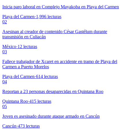
Inicia paro laboral en Complejo Mayakoba en Playa del Carmen
Playa del Carmen
·
1,996
lecturas
02
Asesinan al creador de contenido César Gastélum durante
transmisión en Culiacán
México
·
12
lecturas
03
Fallece trabajador de Xcaret en accidente en tramo de Playa del
Carmen a Puerto Morelos
Playa del Carmen
·
614
lecturas
04
Reportan a 23 personas desaparecidas en Quintana Roo
Quintana Roo
·
415
lecturas
05
Joven es asesinado durante ataque armado en Cancún
Cancún
·
473
lecturas