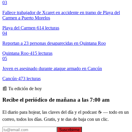
03
Fallece trabajador de Xcaret en accidente en tramo de Playa del
Carmen a Puerto Morelos
Playa del Carmen
·
614
lecturas
04
Reportan a 23 personas desaparecidas en Quintana Roo
Quintana Roo
·
415
lecturas
05
Joven es asesinado durante ataque armado en Cancún
Cancún
·
473
lecturas
📰 Tu edición de hoy
Recibe el periódico de mañana a las 7:00 am
El diario para hojear, las claves del día y el podcast ☕ — todo en un
correo, todos los días. Gratis, y te das de baja con un clic.
Suscribirme