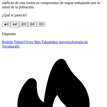
ratifican de esta forma su compromiso de seguir trabajando por la
salud de la población.
¿Qué te pareció?
🔥
0
👍
0
😲
0
😢
0
😠
0
Etiquetas
Boletín Tulum
Víctor Mas Tah
adultos mayores
Jornada de
Vacunación