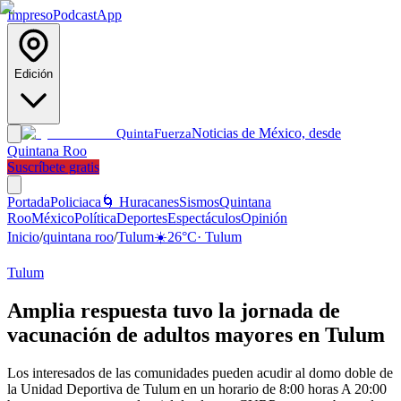
Impreso
Podcast
App
Edición
Noticias de México, desde
Quinta
Fuerza
Quintana Roo
Suscríbete gratis
Portada
Policiaca
🌀 Huracanes
Sismos
Quintana
Roo
México
Política
Deportes
Espectáculos
Opinión
Inicio
/
quintana roo
/
Tulum
☀️
26
°C
·
Tulum
Tulum
Amplia respuesta tuvo la jornada de
vacunación de adultos mayores en Tulum
Los interesados de las comunidades pueden acudir al domo doble de
la Unidad Deportiva de Tulum en un horario de 8:00 horas A 20:00