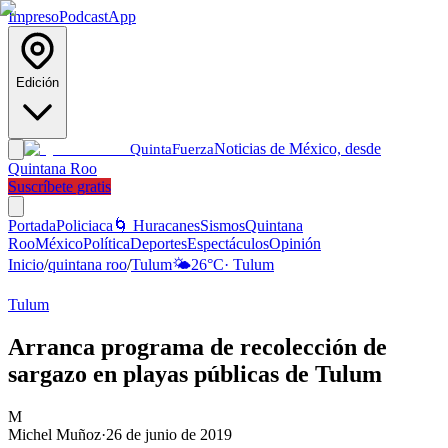
Impreso
Podcast
App
Edición
Noticias de México, desde
Quinta
Fuerza
Quintana Roo
Suscríbete gratis
Portada
Policiaca
🌀 Huracanes
Sismos
Quintana
Roo
México
Política
Deportes
Espectáculos
Opinión
Inicio
/
quintana roo
/
Tulum
🌤️
26
°C
·
Tulum
Tulum
Arranca programa de recolección de
sargazo en playas públicas de Tulum
M
Michel Muñoz
·
26 de junio de 2019