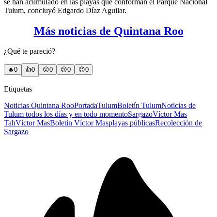
se han acumulado en las playas que conforman el Parque Nacional
Tulum, concluyó Edgardo Díaz Aguilar.
Más noticias de Quintana Roo
¿Qué te pareció?
🔥
0
👍
0
😲
0
😢
0
😠
0
Etiquetas
Noticias Quintana Roo
Portada
Tulum
Boletín Tulum
Noticias de
Tulum todos los días y en todo momento
Sargazo
Víctor Mas
Tah
Víctor Mas
Boletín Víctor Mas
playas públicas
Recolección de
Sargazo