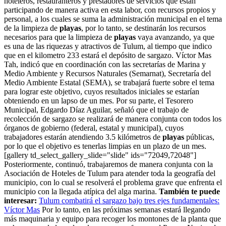
hoteleros, restauranteros y prestadores de servicios que están
participando de manera activa en esta labor, con recursos propios y
personal, a los cuales se suma la administración municipal en el tema
de la limpieza de
playas
, por lo tanto, se destinarán los recursos
necesarios para que la limpieza de
playas
vaya avanzando, ya que
es una de las riquezas y atractivos de Tulum, al tiempo que indico
que en el kilometro 233 estará el depósito de sargazo. Víctor Mas
Tah, indicó que en coordinación con las secretarías de Marina y
Medio Ambiente y Recursos Naturales (Semarnat), Secretaría del
Medio Ambiente Estatal (SEMA), se trabajará fuerte sobre el tema
para lograr este objetivo, cuyos resultados iniciales se estarían
obteniendo en un lapso de un mes. Por su parte, el Tesorero
Municipal, Edgardo Díaz Aguilar, señaló que el trabajo de
recolección de sargazo se realizará de manera conjunta con todos los
órganos de gobierno (federal, estatal y municipal), cuyos
trabajadores estarán atendiendo 3.5 kilómetros de
playas
públicas,
por lo que el objetivo es tenerlas limpias en un plazo de un mes.
[gallery td_select_gallery_slide="slide" ids="72049,72048"]
Posteriormente, continuó, trabajaremos de manera conjunta con la
Asociación de Hoteles de Tulum para atender toda la geografía del
municipio, con lo cual se resolverá el problema grave que enfrenta el
municipio con la llegada atípica del alga marina.
También te puede
interesar:
Tulum combatirá el sargazo bajo tres ejes fundamentales:
Víctor Mas
Por lo tanto, en las próximas semanas estará llegando
más maquinaria y equipo para recoger los montones de la planta que