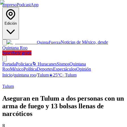
Impreso
Podcast
App
Edición
Noticias de México, desde
Quinta
Fuerza
Quintana Roo
Suscríbete gratis
Portada
Policiaca
🌀 Huracanes
Sismos
Quintana
Roo
México
Política
Deportes
Espectáculos
Opinión
Inicio
/
quintana roo
/
Tulum
☀️
25
°C
·
Tulum
Tulum
Aseguran en Tulum a dos personas con un
arma de fuego y 13 bolsas llenas de
narcóticos
R