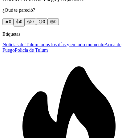
¿Qué te pareció?
🔥
0
👍
0
😲
0
😢
0
😠
0
Etiquetas
Noticias de Tulum todos los días y en todo momento
Arma de
Fuego
Policía de Tulum