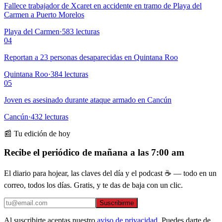
Fallece trabajador de Xcaret en accidente en tramo de Playa del
Carmen a Puerto Morelos
Playa del Carmen
·
583
lecturas
04
Reportan a 23 personas desaparecidas en Quintana Roo
Quintana Roo
·
384
lecturas
05
Joven es asesinado durante ataque armado en Cancún
Cancún
·
432
lecturas
📰 Tu edición de hoy
Recibe el periódico de mañana a las 7:00 am
El diario para hojear, las claves del día y el podcast ☕ — todo en un
correo, todos los días. Gratis, y te das de baja con un clic.
Suscribirme
Al suscribirte aceptas nuestro
aviso de privacidad
. Puedes darte de