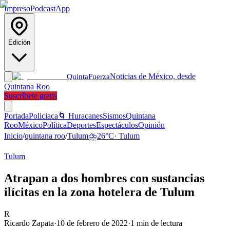
Impreso
Podcast
App
Edición
Noticias de México, desde
Quinta
Fuerza
Quintana Roo
Suscríbete gratis
Portada
Policiaca
🌀 Huracanes
Sismos
Quintana
Roo
México
Política
Deportes
Espectáculos
Opinión
Inicio
/
quintana roo
/
Tulum
⛈️
26
°C
·
Tulum
Tulum
Atrapan a dos hombres con sustancias
ilícitas en la zona hotelera de Tulum
R
Ricardo Zapata
·
10 de febrero de 2022
·
1
min de lectura