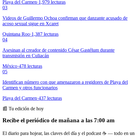
Playa del Carmen
·
1,979
lecturas
03
Videos de Guillermo Ochoa confirman que danzante acusado de
acoso sexual sigue en Xcaret
Quintana Roo
·
1,387
lecturas
04
Asesinan al creador de contenido César Gastélum durante
transmisión en Culiacán
México
·
478
lecturas
05
Identifican número con que amenazaron a regidores de Playa del
Carmen y otros funcionarios
Playa del Carmen
·
437
lecturas
📰 Tu edición de hoy
Recibe el periódico de mañana a las 7:00 am
El diario para hojear, las claves del día y el podcast ☕ — todo en un