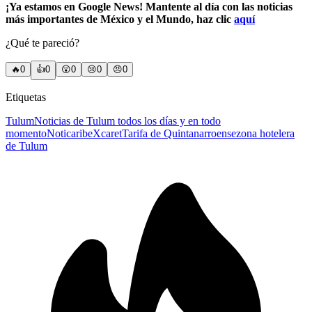
¡Ya estamos en Google News! Mantente al día con las noticias
más importantes de México y el Mundo, haz clic
aquí
¿Qué te pareció?
🔥
0
👍
0
😲
0
😢
0
😠
0
Etiquetas
Tulum
Noticias de Tulum todos los días y en todo
momento
Noticaribe
Xcaret
Tarifa de Quintanarroense
zona hotelera
de Tulum