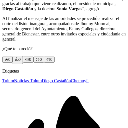
gracias al trabajo que viene realizando, el presidente municipal,
Diego Castañón
y la doctora
Sonia Vargas
”, agregó.
Al finalizar el mensaje de las autoridades se procedió a realizar el
corte del listón inaugural, acompañados de Jhonny Monreal,
secretario general del Ayuntamiento, Fanny Gallegos, directora
general de Bienestar, entre otros invitados especiales y ciudadanía en
general.
¿Qué te pareció?
🔥
0
👍
0
😲
0
😢
0
😠
0
Etiquetas
Tulum
Noticias Tulum
Diego Castañón
Chemuyil