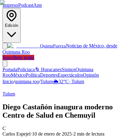
Impreso
Podcast
App
Edición
Noticias de México, desde
Quinta
Fuerza
Quintana Roo
Suscríbete gratis
Portada
Policiaca
🌀 Huracanes
Sismos
Quintana
Roo
México
Política
Deportes
Espectáculos
Opinión
Inicio
/
quintana roo
/
Tulum
🌦️
32
°C
·
Tulum
Tulum
Diego Castañón inaugura moderno
Centro de Salud en Chemuyil
C
Carlos Espejel
·
10 de enero de 2025
·
2
min de lectura