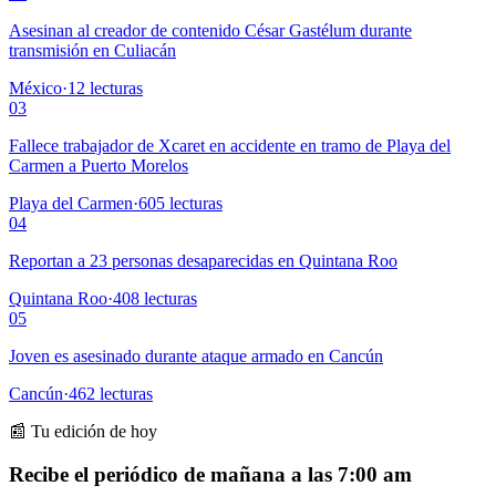
Asesinan al creador de contenido César Gastélum durante
transmisión en Culiacán
México
·
12
lecturas
03
Fallece trabajador de Xcaret en accidente en tramo de Playa del
Carmen a Puerto Morelos
Playa del Carmen
·
605
lecturas
04
Reportan a 23 personas desaparecidas en Quintana Roo
Quintana Roo
·
408
lecturas
05
Joven es asesinado durante ataque armado en Cancún
Cancún
·
462
lecturas
📰 Tu edición de hoy
Recibe el periódico de mañana a las 7:00 am