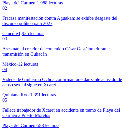
Playa del Carmen
·
1,988
lecturas
02
Fracasa manifestación contra Aguakan; se exhibe desgaste del
discurso político para 2027
Cancún
·
1,925
lecturas
03
Asesinan al creador de contenido César Gastélum durante
transmisión en Culiacán
México
·
12
lecturas
04
Videos de Guillermo Ochoa confirman que danzante acusado de
acoso sexual sigue en Xcaret
Quintana Roo
·
1,391
lecturas
05
Fallece trabajador de Xcaret en accidente en tramo de Playa del
Carmen a Puerto Morelos
Playa del Carmen
·
583
lecturas