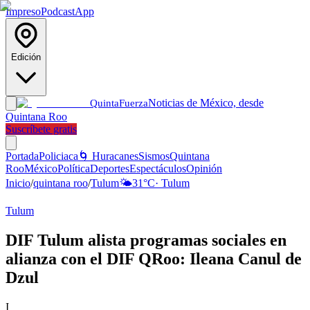
Impreso
Podcast
App
Edición
Noticias de México, desde
Quinta
Fuerza
Quintana Roo
Suscríbete gratis
Portada
Policiaca
🌀 Huracanes
Sismos
Quintana
Roo
México
Política
Deportes
Espectáculos
Opinión
Inicio
/
quintana roo
/
Tulum
🌤️
31
°C
·
Tulum
Tulum
DIF Tulum alista programas sociales en
alianza con el DIF QRoo: Ileana Canul de
Dzul
I