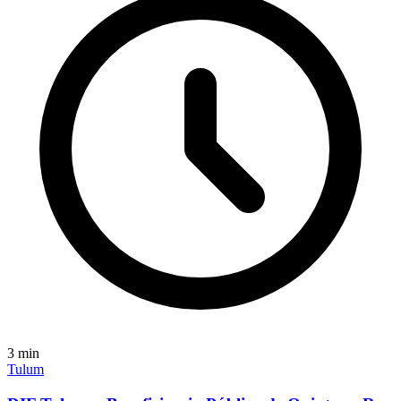
3
min
Tulum