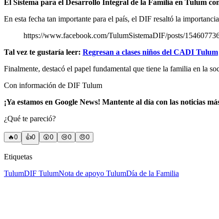
El Sistema para el Desarrollo Integral de la Familia en Tulum c
En esta fecha tan importante para el país, el DIF resaltó la importanci
https://www.facebook.com/TulumSistemaDIF/posts/15460773
Tal vez te gustaría leer:
Regresan a clases niños del CADI Tulum
Finalmente, destacó el papel fundamental que tiene la familia en la s
Con información de DIF Tulum
¡Ya estamos en Google News! Mantente al día con las noticias má
¿Qué te pareció?
🔥
0
👍
0
😲
0
😢
0
😠
0
Etiquetas
Tulum
DIF Tulum
Nota de apoyo Tulum
Día de la Familia