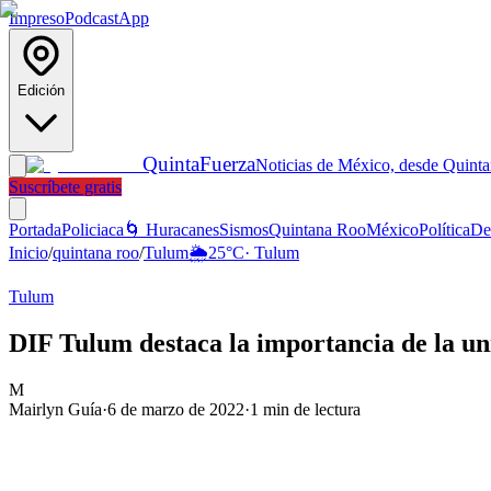
Impreso
Podcast
App
Edición
Quinta
Fuerza
Noticias de México, desde Quint
Suscríbete gratis
Portada
Policiaca
🌀 Huracanes
Sismos
Quintana Roo
México
Política
De
Inicio
/
quintana roo
/
Tulum
🌦️
25
°C
·
Tulum
Tulum
DIF Tulum destaca la importancia de la uni
M
Mairlyn Guía
·
6 de marzo de 2022
·
1
min de lectura