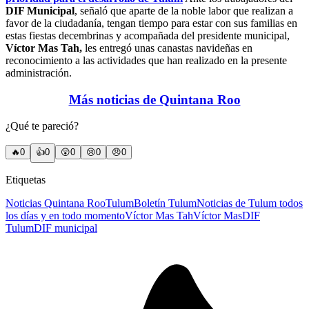
DIF Municipal
, señaló que aparte de la noble labor que realizan a
favor de la ciudadanía, tengan tiempo para estar con sus familias en
estas fiestas decembrinas y acompañada del presidente municipal,
Víctor Mas Tah,
les entregó unas canastas navideñas en
reconocimiento a las actividades que han realizado en la presente
administración.
Más noticias de Quintana Roo
¿Qué te pareció?
🔥
0
👍
0
😲
0
😢
0
😠
0
Etiquetas
Noticias Quintana Roo
Tulum
Boletín Tulum
Noticias de Tulum todos
los días y en todo momento
Víctor Mas Tah
Víctor Mas
DIF
Tulum
DIF municipal