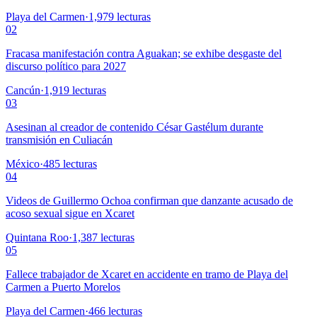
Playa del Carmen
·
1,979
lecturas
02
Fracasa manifestación contra Aguakan; se exhibe desgaste del
discurso político para 2027
Cancún
·
1,919
lecturas
03
Asesinan al creador de contenido César Gastélum durante
transmisión en Culiacán
México
·
485
lecturas
04
Videos de Guillermo Ochoa confirman que danzante acusado de
acoso sexual sigue en Xcaret
Quintana Roo
·
1,387
lecturas
05
Fallece trabajador de Xcaret en accidente en tramo de Playa del
Carmen a Puerto Morelos
Playa del Carmen
·
466
lecturas