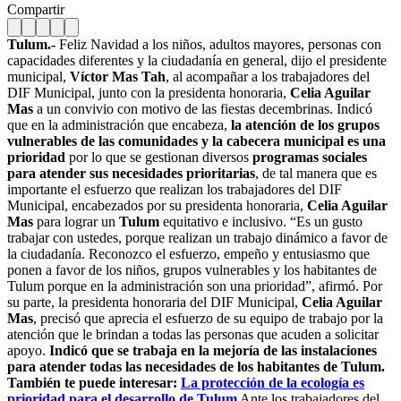
Compartir
Tulum.-
Feliz Navidad a los niños, adultos mayores, personas con
capacidades diferentes y la ciudadanía en general, dijo el presidente
municipal,
Víctor Mas Tah
, al acompañar a los trabajadores del
DIF Municipal, junto con la presidenta honoraria,
Celia Aguilar
Mas
a un convivio con motivo de las fiestas decembrinas. Indicó
que en la administración que encabeza,
la atención de los grupos
vulnerables de las comunidades y la cabecera municipal es una
prioridad
por lo que se gestionan diversos
programas sociales
para atender sus necesidades prioritarias
, de tal manera que es
importante el esfuerzo que realizan los trabajadores del DIF
Municipal, encabezados por su presidenta honoraria,
Celia Aguilar
Mas
para lograr un
Tulum
equitativo e inclusivo. “Es un gusto
trabajar con ustedes, porque realizan un trabajo dinámico a favor de
la ciudadanía. Reconozco el esfuerzo, empeño y entusiasmo que
ponen a favor de los niños, grupos vulnerables y los habitantes de
Tulum porque en la administración son una prioridad”, afirmó.
Por
su parte, la presidenta honoraria del DIF Municipal,
Celia Aguilar
Mas
, precisó que aprecia el esfuerzo de su equipo de trabajo por la
atención que le brindan a todas las personas que acuden a solicitar
apoyo.
Indicó que se trabaja en la mejoría de las instalaciones
para atender todas las necesidades de los habitantes de Tulum.
También te puede interesar:
La protección de la ecología es
prioridad para el desarrollo de Tulum
Ante los trabajadores del