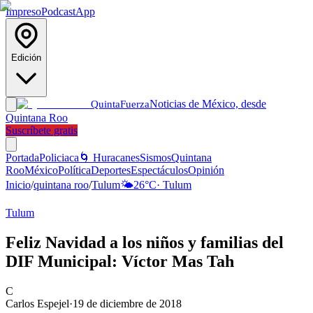
Impreso
Podcast
App
Edición
Noticias de México, desde
Quinta
Fuerza
Quintana Roo
Suscríbete gratis
Portada
Policiaca
🌀 Huracanes
Sismos
Quintana
Roo
México
Política
Deportes
Espectáculos
Opinión
Inicio
/
quintana roo
/
Tulum
🌤️
26
°C
·
Tulum
Tulum
Feliz Navidad a los niños y familias del
DIF Municipal: Víctor Mas Tah
C
Carlos Espejel
·
19 de diciembre de 2018