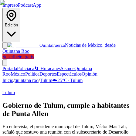
Impreso
Podcast
App
Edición
Noticias de México, desde
Quinta
Fuerza
Quintana Roo
Suscríbete gratis
Portada
Policiaca
🌀 Huracanes
Sismos
Quintana
Roo
México
Política
Deportes
Espectáculos
Opinión
Inicio
/
quintana roo
/
Tulum
☁️
25
°C
·
Tulum
Tulum
Gobierno de Tulum, cumple a habitantes
de Punta Allen
En entrevista, el presidente municipal de Tulum, Víctor Mas Tah,
señaló que sostuvo una reunión con el subsecretario de Desarrollo