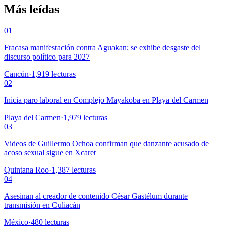
Más leídas
01
Fracasa manifestación contra Aguakan; se exhibe desgaste del
discurso político para 2027
Cancún
·
1,919
lecturas
02
Inicia paro laboral en Complejo Mayakoba en Playa del Carmen
Playa del Carmen
·
1,979
lecturas
03
Videos de Guillermo Ochoa confirman que danzante acusado de
acoso sexual sigue en Xcaret
Quintana Roo
·
1,387
lecturas
04
Asesinan al creador de contenido César Gastélum durante
transmisión en Culiacán
México
·
480
lecturas