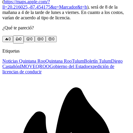
(
https://maps.apple.com/?
ll=20.216025,-87.454175&q=Marcador&t=h
), será de 8 de la
mañana a 4 de la tarde de lunes a viernes. En cuanto a los costos,
varían de acuerdo al tipo de licencia.
¿Qué te pareció?
🔥
0
👍
0
😲
0
😢
0
😠
0
Etiquetas
Noticias Quintana Roo
Quintana Roo
Tulum
Boletín Tulum
Diego
Castañón
IMOVEQROO
Gobierno del Estado
expedición de
licencias de conducir