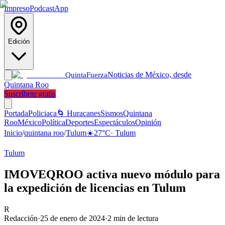
Impreso
Podcast
App
Edición
Noticias de México, desde
Quinta
Fuerza
Quintana Roo
Suscríbete gratis
Portada
Policiaca
🌀 Huracanes
Sismos
Quintana
Roo
México
Política
Deportes
Espectáculos
Opinión
Inicio
/
quintana roo
/
Tulum
☀️
27
°C
·
Tulum
Tulum
IMOVEQROO activa nuevo módulo para
la expedición de licencias en Tulum
R
Redacción
·
25 de enero de 2024
·
2
min de lectura