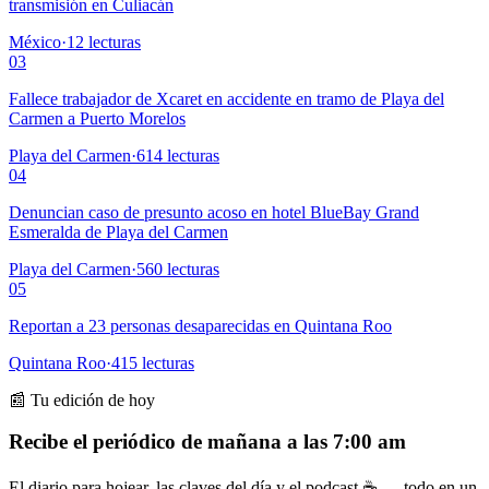
transmisión en Culiacán
México
·
12
lecturas
03
Fallece trabajador de Xcaret en accidente en tramo de Playa del
Carmen a Puerto Morelos
Playa del Carmen
·
614
lecturas
04
Denuncian caso de presunto acoso en hotel BlueBay Grand
Esmeralda de Playa del Carmen
Playa del Carmen
·
560
lecturas
05
Reportan a 23 personas desaparecidas en Quintana Roo
Quintana Roo
·
415
lecturas
📰 Tu edición de hoy
Recibe el periódico de mañana a las 7:00 am
El diario para hojear, las claves del día y el podcast ☕ — todo en un