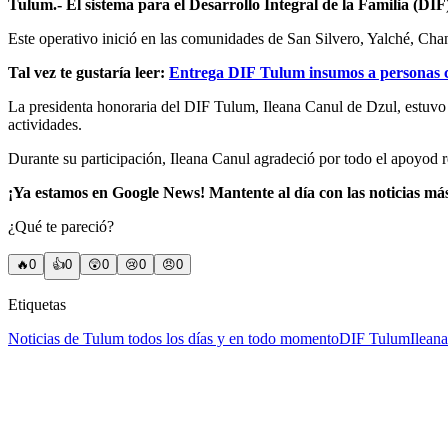
Tulum.- El sistema para el Desarrollo Integral de la Familia (D
Este operativo inició en las comunidades de San Silvero, Yalché, Cha
Tal vez te gustaría leer:
Entrega DIF Tulum insumos a personas 
La presidenta honoraria del DIF Tulum, Ileana Canul de Dzul, estuvo 
actividades.
Durante su participación, Ileana Canul agradeció por todo el apoyod r
¡Ya estamos en Google News! Mantente al día con las noticias má
¿Qué te pareció?
🔥
0
👍
0
😲
0
😢
0
😠
0
Etiquetas
Noticias de Tulum todos los días y en todo momento
DIF Tulum
Ilean