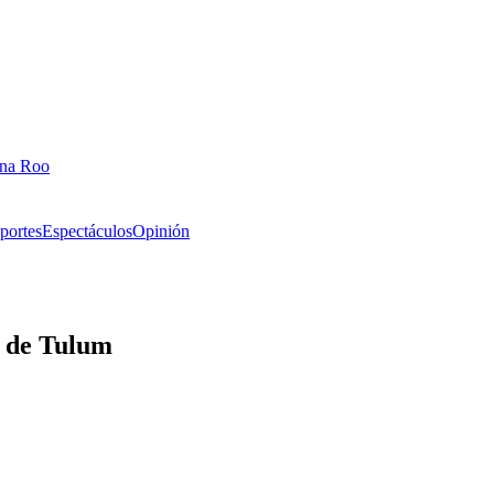
ana Roo
portes
Espectáculos
Opinión
s de Tulum