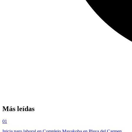
Más leídas
01
Inicia paro laboral en Complejo Mayakoba en Playa del Carmen