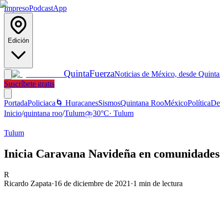
Impreso
Podcast
App
Edición
Quinta
Fuerza
Noticias de México, desde Quint
Suscríbete gratis
Portada
Policiaca
🌀 Huracanes
Sismos
Quintana Roo
México
Política
De
Inicio
/
quintana roo
/
Tulum
⛈️
30
°C
·
Tulum
Tulum
Inicia Caravana Navideña en comunidade
R
Ricardo Zapata
·
16 de diciembre de 2021
·
1
min de lectura