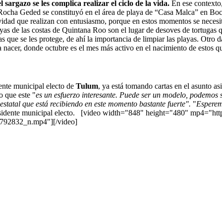
argazo se les complica realizar el ciclo de la vida.
En ese contexto,
Rocha Geded se constituyó en el área de playa de “Casa Malca” en Boca P
ctividad que realizan con entusiasmo, porque en estos momentos se neces
as de las costas de Quintana Roo son el lugar de desoves de tortugas q
as que se les protege, de ahí la importancia de limpiar las playas. Otro 
ra nacer, donde octubre es el mes más activo en el nacimiento de estos q
dente municipal electo de
Tulum
, ya está tomando cartas en el asunto a
jo que este "
es un esfuerzo interesante. Puede ser un modelo, podemos se
 estatal que está recibiendo en este momento bastante fuerte".
"
Esperem
esidente municipal electo. [video width="848" height="480" mp4="htt
792832_n.mp4"][/video]