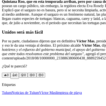
Quintana Roo, que en esta temporada arriban, pero por causa del s
posean un cargo público, sin embargo, la regidora electa Eva Rosely 
Explicó que el sargazo no es basura, pero sí se necesita limpiarla, a
al medio ambiente. Aunque el sargazo es un fenómeno natural, las play
llegan cuatro especies de tortugas: blancas, caguama, carey y laúd, a l
que, de julio a noviembre, es el periodo que necesitan las tortugas pa
Unidos será más fácil
Por su parte, ciudadanos dijeron que en definitiva
Víctor Mas
, presi
y eso le da una ventaja al destino. El próximo alcalde
Víctor Mas
, di
hoteleros y el esfuerzo del gobierno municipal, el apoyo del gobierno
que entre todos resolvamos este problema del sargazo"
, agregó el pr
content/uploads/2018/08/10000000_233886380600438_8889259452
¿Qué te pareció?
🔥
0
👍
0
😲
0
😢
0
😠
0
Etiquetas
Tulum
Noticias de Tulum
Víctor Mas
limpieza de playa