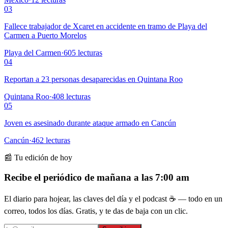
03
Fallece trabajador de Xcaret en accidente en tramo de Playa del
Carmen a Puerto Morelos
Playa del Carmen
·
605
lecturas
04
Reportan a 23 personas desaparecidas en Quintana Roo
Quintana Roo
·
408
lecturas
05
Joven es asesinado durante ataque armado en Cancún
Cancún
·
462
lecturas
📰 Tu edición de hoy
Recibe el periódico de mañana a las 7:00 am
El diario para hojear, las claves del día y el podcast ☕ — todo en un
correo, todos los días. Gratis, y te das de baja con un clic.