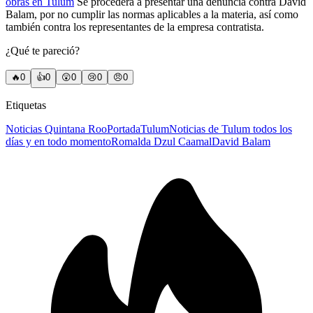
obras en Tulum
Se procederá a presentar una denuncia contra David
Balam, por no cumplir las normas aplicables a la materia, así como
también contra los representantes de la empresa contratista.
¿Qué te pareció?
🔥
0
👍
0
😲
0
😢
0
😠
0
Etiquetas
Noticias Quintana Roo
Portada
Tulum
Noticias de Tulum todos los
días y en todo momento
Romalda Dzul Caamal
David Balam