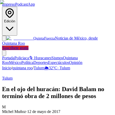
Impreso
Podcast
App
Edición
Noticias de México, desde
Quinta
Fuerza
Quintana Roo
Suscríbete gratis
Portada
Policiaca
🌀 Huracanes
Sismos
Quintana
Roo
México
Política
Deportes
Espectáculos
Opinión
Inicio
/
quintana roo
/
Tulum
🌦️
32
°C
·
Tulum
Tulum
En el ojo del huracán: David Balam no
terminó obra de 2 millones de pesos
M
Michel Muñoz
·
12 de mayo de 2017