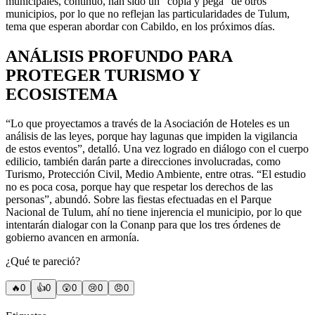
municipales, continuó, han sido un “copia y pega” de otros
municipios, por lo que no reflejan las particularidades de Tulum,
tema que esperan abordar con Cabildo, en los próximos días.
ANÁLISIS PROFUNDO PARA
PROTEGER TURISMO Y
ECOSISTEMA
“Lo que proyectamos a través de la Asociación de Hoteles es un
análisis de las leyes, porque hay lagunas que impiden la vigilancia
de estos eventos”, detalló. Una vez logrado en diálogo con el cuerpo
edilicio, también darán parte a direcciones involucradas, como
Turismo, Protección Civil, Medio Ambiente, entre otras. “El estudio
no es poca cosa, porque hay que respetar los derechos de las
personas”, abundó. Sobre las fiestas efectuadas en el Parque
Nacional de Tulum, ahí no tiene injerencia el municipio, por lo que
intentarán dialogar con la Conanp para que los tres órdenes de
gobierno avancen en armonía.
¿Qué te pareció?
🔥
0
👍
0
😲
0
😢
0
😠
0