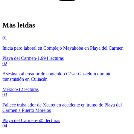
Más leídas
01
Inicia paro laboral en Complejo Mayakoba en Playa del Carmen
Playa del Carmen
·
1,994
lecturas
02
Asesinan al creador de contenido César Gastélum durante
transmisión en Culiacán
México
·
12
lecturas
03
Fallece trabajador de Xcaret en accidente en tramo de Playa del
Carmen a Puerto Morelos
Playa del Carmen
·
605
lecturas
04