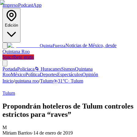
Impreso
Podcast
App
Edición
Noticias de México, desde
Quinta
Fuerza
Quintana Roo
Suscríbete gratis
Portada
Policiaca
🌀 Huracanes
Sismos
Quintana
Roo
México
Política
Deportes
Espectáculos
Opinión
Inicio
/
quintana roo
/
Tulum
⛈️
31
°C
·
Tulum
Tulum
Propondrán hoteleros de Tulum controles
estrictos para “raves”
M
Miriam Barrios
·
14 de enero de 2019