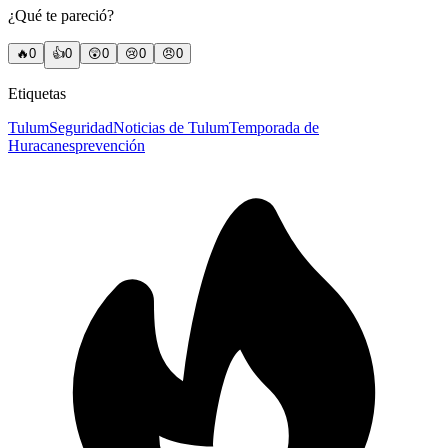
¿Qué te pareció?
🔥
0
👍
0
😲
0
😢
0
😠
0
Etiquetas
Tulum
Seguridad
Noticias de Tulum
Temporada de
Huracanes
prevención