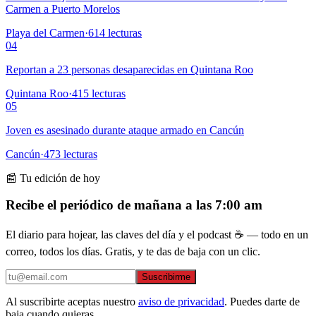
Carmen a Puerto Morelos
Playa del Carmen
·
614
lecturas
04
Reportan a 23 personas desaparecidas en Quintana Roo
Quintana Roo
·
415
lecturas
05
Joven es asesinado durante ataque armado en Cancún
Cancún
·
473
lecturas
📰 Tu edición de hoy
Recibe el periódico de mañana a las 7:00 am
El diario para hojear, las claves del día y el podcast ☕ — todo en un
correo, todos los días. Gratis, y te das de baja con un clic.
Suscribirme
Al suscribirte aceptas nuestro
aviso de privacidad
. Puedes darte de
baja cuando quieras.