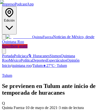
Impreso
Podcast
App
Edición
Noticias de México, desde
Quinta
Fuerza
Quintana Roo
Suscríbete gratis
Portada
Policiaca
🌀 Huracanes
Sismos
Quintana
Roo
México
Política
Deportes
Espectáculos
Opinión
Inicio
/
quintana roo
/
Tulum
☀️
27
°C
·
Tulum
Tulum
Se previenen en Tulum ante inicio de
temporada de huracanes
Q
Quinta Fuerza
·
10 de mayo de 2021
·
3
min de lectura