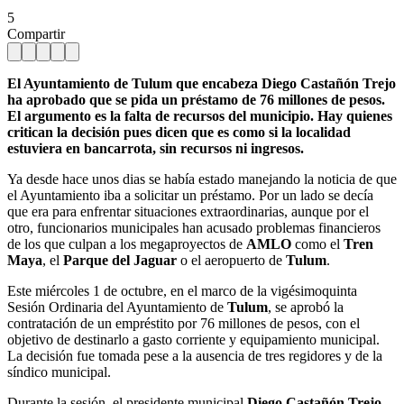
5
Compartir
El Ayuntamiento de Tulum que encabeza Diego Castañón Trejo
ha aprobado que se pida un préstamo de 76 millones de pesos.
El argumento es la falta de recursos del municipio. Hay quienes
critican la decisión pues dicen que es como si la localidad
estuviera en bancarrota, sin recursos ni ingresos.
Ya desde hace unos dias se había estado manejando la noticia de que
el Ayuntamiento iba a solicitar un préstamo. Por un lado se decía
que era para enfrentar situaciones extraordinarias, aunque por el
otro, funcionarios municipales han acusado problemas financieros
de los que culpan a los megaproyectos de
AMLO
como el
Tren
Maya
, el
Parque del Jaguar
o el aeropuerto de
Tulum
.
Este miércoles 1 de octubre, en el marco de la vigésimoquinta
Sesión Ordinaria del Ayuntamiento de
Tulum
, se aprobó la
contratación de un empréstito por 76 millones de pesos, con el
objetivo de destinarlo a gasto corriente y equipamiento municipal.
La decisión fue tomada pese a la ausencia de tres regidores y de la
síndico municipal.
Durante la sesión, el presidente municipal
Diego Castañón Trejo