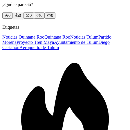
¿Qué te pareció?
🔥
0
👍
0
😲
0
😢
0
😠
0
Etiquetas
Noticias Quintana Roo
Quintana Roo
Noticias Tulum
Partido
Morena
Proyecto Tren Maya
Ayuntamiento de Tulum
Diego
Castañón
Aeropuerto de Tulum