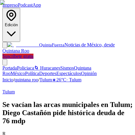
Impreso
Podcast
App
Edición
Noticias de México, desde
Quinta
Fuerza
Quintana Roo
Suscríbete gratis
Portada
Policiaca
🌀 Huracanes
Sismos
Quintana
Roo
México
Política
Deportes
Espectáculos
Opinión
Inicio
/
quintana roo
/
Tulum
☀️
26
°C
·
Tulum
Tulum
Se vacían las arcas municipales en Tulum;
Diego Castañón pide histórica deuda de
76 mdp
R