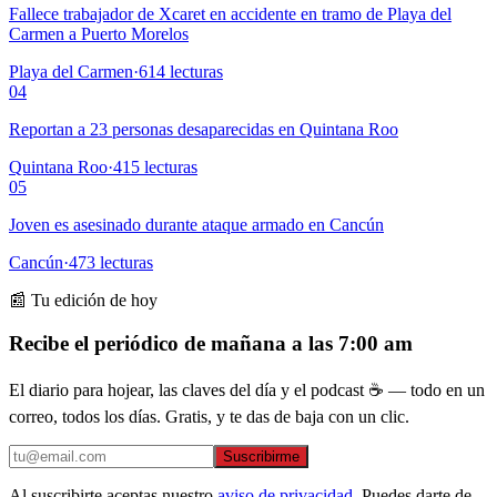
Fallece trabajador de Xcaret en accidente en tramo de Playa del
Carmen a Puerto Morelos
Playa del Carmen
·
614
lecturas
04
Reportan a 23 personas desaparecidas en Quintana Roo
Quintana Roo
·
415
lecturas
05
Joven es asesinado durante ataque armado en Cancún
Cancún
·
473
lecturas
📰 Tu edición de hoy
Recibe el periódico de mañana a las 7:00 am
El diario para hojear, las claves del día y el podcast ☕ — todo en un
correo, todos los días. Gratis, y te das de baja con un clic.
Suscribirme
Al suscribirte aceptas nuestro
aviso de privacidad
. Puedes darte de