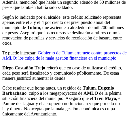
Además, mencionó que había un segundo adeudo de 50 millones de
pesos que también habría sido saldado.
Según lo indicado por el alcalde, este crédito solicitado representa
apenas entre el 3 y el 4 por ciento del presupuesto anual del
municipio de
Tulum
, que asciende a alrededor de mil 200 millones
de pesos. Aseguró que los recursos se destinarán a rubros como la
renovación de patrullas y servicios de recolección de basura, entre
otros.
Te puede interesar:
Gobierno de Tulum arremete contra proyectos de
AMLO; los culpa de la mala gestión financiera en el municipio
Diego Castañón Trejo
reiteró que en caso de utilizarse el crédito,
cada peso será fiscalizado y comunicado públicamente. De estaa
manera justificó aumentar la deuda.
Cabe resaltar que horas antes, un regidor de
Tulum
,
Eugenio
Barbachano
, culpó a los megaproyectos de
AMLO
de la pésima
situación financiera del municipio. Aseguró que el
Tren Maya
, el
Parque del Jaguar y el aeropuerto no funcionan y que por ello no
hay dinero. No acepta que la mala gestión económica es culpa
únicamente del Ayuntamiento.