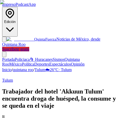
Impreso
Podcast
App
Edición
Noticias de México, desde
Quinta
Fuerza
Quintana Roo
Suscríbete gratis
Portada
Policiaca
🌀 Huracanes
Sismos
Quintana
Roo
México
Política
Deportes
Espectáculos
Opinión
Inicio
/
quintana roo
/
Tulum
☁️
26
°C
·
Tulum
Tulum
Trabajador del hotel 'Akkuun Tulum'
encuentra droga de huésped, la consume y
se queda en el viaje
R