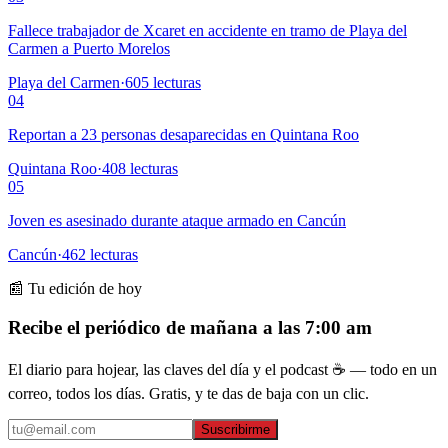
Fallece trabajador de Xcaret en accidente en tramo de Playa del
Carmen a Puerto Morelos
Playa del Carmen
·
605
lecturas
04
Reportan a 23 personas desaparecidas en Quintana Roo
Quintana Roo
·
408
lecturas
05
Joven es asesinado durante ataque armado en Cancún
Cancún
·
462
lecturas
📰 Tu edición de hoy
Recibe el periódico de mañana a las 7:00 am
El diario para hojear, las claves del día y el podcast ☕ — todo en un
correo, todos los días. Gratis, y te das de baja con un clic.
Suscribirme