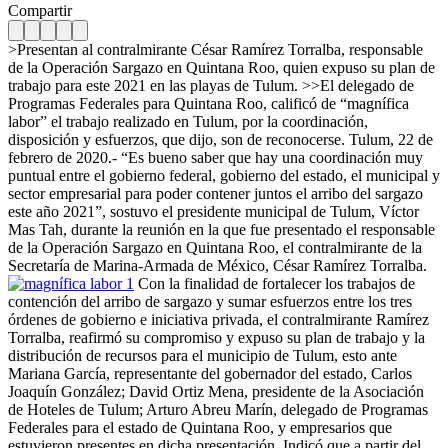
Compartir
>Presentan al contralmirante César Ramírez Torralba, responsable
de la Operación Sargazo en Quintana Roo, quien expuso su plan de
trabajo para este 2021 en las playas de Tulum. >>El delegado de
Programas Federales para Quintana Roo, calificó de “magnífica
labor” el trabajo realizado en Tulum, por la coordinación,
disposición y esfuerzos, que dijo, son de reconocerse. Tulum, 22 de
febrero de 2020.- “Es bueno saber que hay una coordinación muy
puntual entre el gobierno federal, gobierno del estado, el municipal y
sector empresarial para poder contener juntos el arribo del sargazo
este año 2021”, sostuvo el presidente municipal de Tulum, Víctor
Mas Tah, durante la reunión en la que fue presentado el responsable
de la Operación Sargazo en Quintana Roo, el contralmirante de la
Secretaría de Marina-Armada de México, César Ramírez Torralba.
Con la finalidad de fortalecer los trabajos de
contención del arribo de sargazo y sumar esfuerzos entre los tres
órdenes de gobierno e iniciativa privada, el contralmirante Ramírez
Torralba, reafirmó su compromiso y expuso su plan de trabajo y la
distribución de recursos para el municipio de Tulum, esto ante
Mariana García, representante del gobernador del estado, Carlos
Joaquín González; David Ortiz Mena, presidente de la Asociación
de Hoteles de Tulum; Arturo Abreu Marín, delegado de Programas
Federales para el estado de Quintana Roo, y empresarios que
estuvieron presentes en dicha presentación. Indicó que a partir del