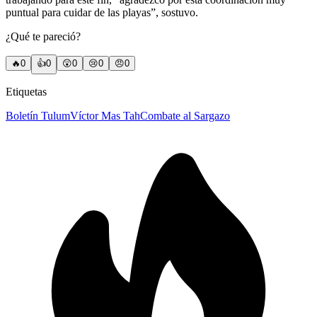
puntual para cuidar de las playas”, sostuvo.
¿Qué te pareció?
🔥
0
👍
0
😲
0
😢
0
😠
0
Etiquetas
Boletín Tulum
Víctor Mas Tah
Combate al Sargazo