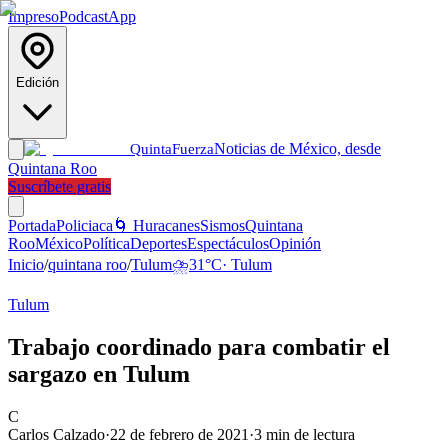
Impreso
Podcast
App
Edición
Noticias de México, desde
Quinta
Fuerza
Quintana Roo
Suscríbete gratis
Portada
Policiaca
🌀 Huracanes
Sismos
Quintana
Roo
México
Política
Deportes
Espectáculos
Opinión
Inicio
/
quintana roo
/
Tulum
⛈️
31
°C
·
Tulum
Tulum
Trabajo coordinado para combatir el
sargazo en Tulum
C
Carlos Calzado
·
22 de febrero de 2021
·
3
min de lectura