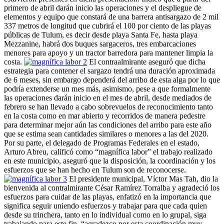
primero de abril darán inicio las operaciones y el despliegue de
elementos y equipo que constará de una barrera antisargazo de 2 mil
337 metros de longitud que cubrirá el 100 por ciento de las playas
públicas de Tulum, es decir desde playa Santa Fe, hasta playa
Mezzanine, habrá dos buques sargaceros, tres embarcaciones
menores para apoyo y un tractor barredora para mantener limpia la
costa.
El contraalmirante aseguró que dicha
estrategia para contener el sargazo tendrá una duración aproximada
de 6 meses, sin embargo dependerá del arribo de esta alga por lo que
podría extenderse un mes más, asimismo, pese a que formalmente
las operaciones darán inicio en el mes de abril, desde mediados de
febrero se han llevado a cabo sobrevuelos de reconocimiento tanto
en la costa como en mar abierto y recorridos de manera pedestre
para determinar mejor aún las condiciones del arribo para este año
que se estima sean cantidades similares o menores a las del 2020.
Por su parte, el delegado de Programas Federales en el estado,
Arturo Abreu, calificó como “magnífica labor” el trabajo realizado
en este municipio, aseguró que la disposición, la coordinación y los
esfuerzos que se han hecho en Tulum son de reconocerse.
El presidente municipal, Víctor Mas Tah, dio la
bienvenida al contralmirante César Ramírez Torralba y agradeció los
esfuerzos para cuidar de las playas, enfatizó en la importancia que
significa seguir uniendo esfuerzos y trabajar para que cada quien
desde su trinchera, tanto en lo individual como en lo grupal, siga
trabajando para este fin, “agradezco por esta coordinación muy