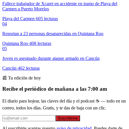
Fallece trabajador de Xcaret en accidente en tramo de Playa del
Carmen a Puerto Morelos
Playa del Carmen
·
605
lecturas
04
Reportan a 23 personas desaparecidas en Quintana Roo
Quintana Roo
·
408
lecturas
05
Joven es asesinado durante ataque armado en Cancún
Cancún
·
462
lecturas
📰 Tu edición de hoy
Recibe el periódico de mañana a las 7:00 am
El diario para hojear, las claves del día y el podcast ☕ — todo en un
correo, todos los días. Gratis, y te das de baja con un clic.
Suscribirme
Al suscribirte aceptas nuestro
aviso de privacidad
. Puedes darte de