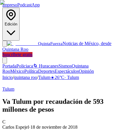
Impreso
Podcast
App
Edición
Noticias de México, desde
Quinta
Fuerza
Quintana Roo
Suscríbete gratis
Portada
Policiaca
🌀 Huracanes
Sismos
Quintana
Roo
México
Política
Deportes
Espectáculos
Opinión
Inicio
/
quintana roo
/
Tulum
☀️
26
°C
·
Tulum
Tulum
Va Tulum por recaudación de 593
millones de pesos
C
Carlos Espejel
·
18 de noviembre de 2018