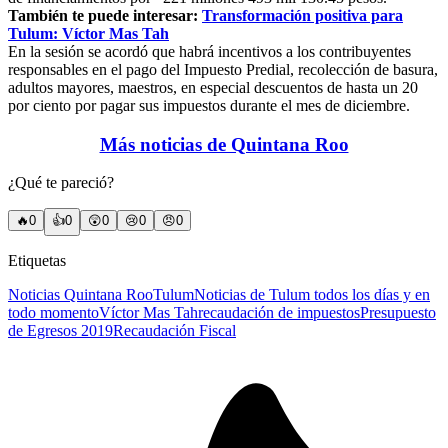
También te puede interesar:
Transformación positiva para
Tulum: Víctor Mas Tah
En la sesión se acordó que habrá incentivos a los contribuyentes
responsables en el pago del Impuesto Predial, recolección de basura,
adultos mayores, maestros, en especial descuentos de hasta un 20
por ciento por pagar sus impuestos durante el mes de diciembre.
Más noticias de Quintana Roo
¿Qué te pareció?
🔥
0
👍
0
😲
0
😢
0
😠
0
Etiquetas
Noticias Quintana Roo
Tulum
Noticias de Tulum todos los días y en
todo momento
Víctor Mas Tah
recaudación de impuestos
Presupuesto
de Egresos 2019
Recaudación Fiscal