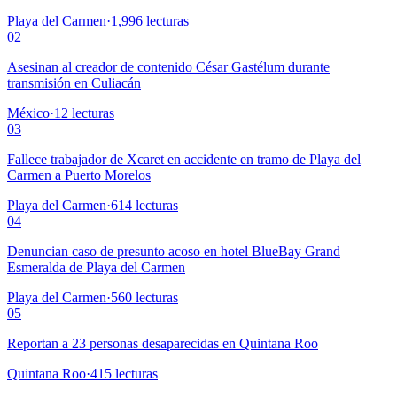
Playa del Carmen
·
1,996
lecturas
02
Asesinan al creador de contenido César Gastélum durante
transmisión en Culiacán
México
·
12
lecturas
03
Fallece trabajador de Xcaret en accidente en tramo de Playa del
Carmen a Puerto Morelos
Playa del Carmen
·
614
lecturas
04
Denuncian caso de presunto acoso en hotel BlueBay Grand
Esmeralda de Playa del Carmen
Playa del Carmen
·
560
lecturas
05
Reportan a 23 personas desaparecidas en Quintana Roo
Quintana Roo
·
415
lecturas