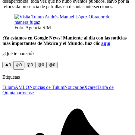
desapercibida, toda vez que no hubo eventos públicos, salvo por la
reforzada presencia de patrullas en distintas intersecciones.
Foto: Agencia SIM
¡Ya estamos en Google News! Mantente al día con las noticias
más importantes de México y el Mundo, haz clic
aquí
¿Qué te pareció?
🔥
0
👍
0
😲
0
😢
0
😠
0
Etiquetas
Tulum
AMLO
Noticias de Tulum
Noticaribe
Xcaret
Tarifa de
Quintanarroense