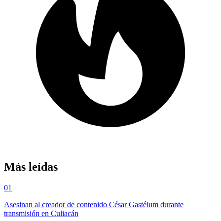
Más leídas
01
Asesinan al creador de contenido César Gastélum durante
transmisión en Culiacán