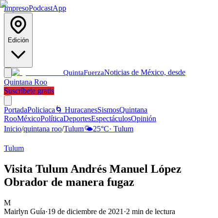
Impreso
Podcast
App
Edición
Noticias de México, desde
Quinta
Fuerza
Quintana Roo
Suscríbete gratis
Portada
Policiaca
🌀 Huracanes
Sismos
Quintana
Roo
México
Política
Deportes
Espectáculos
Opinión
Inicio
/
quintana roo
/
Tulum
🌤️
25
°C
·
Tulum
Tulum
Visita Tulum Andrés Manuel López
Obrador de manera fugaz
M
Mairlyn Guía
·
19 de diciembre de 2021
·
2
min de lectura