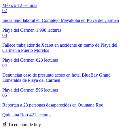
México
·
12
lecturas
02
Inicia paro laboral en Complejo Mayakoba en Playa del Carmen
Playa del Carmen
·
1,998
lecturas
03
Fallece trabajador de Xcaret en accidente en tramo de Playa del
Carmen a Puerto Morelos
Playa del Carmen
·
623
lecturas
04
Denuncian caso de presunto acoso en hotel BlueBay Grand
Esmeralda de Playa del Carmen
Playa del Carmen
·
596
lecturas
05
Reportan a 23 personas desaparecidas en Quintana Roo
Quintana Roo
·
421
lecturas
📰 Tu edición de hoy