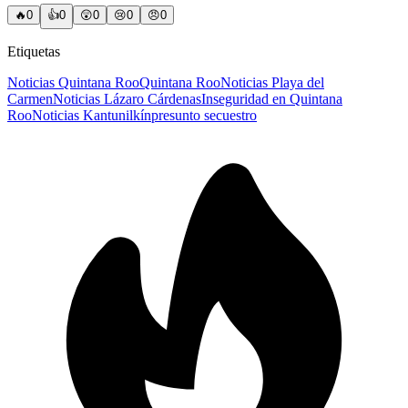
🔥
0
👍
0
😲
0
😢
0
😠
0
Etiquetas
Noticias Quintana Roo
Quintana Roo
Noticias Playa del
Carmen
Noticias Lázaro Cárdenas
Inseguridad en Quintana
Roo
Noticias Kantunilkín
presunto secuestro