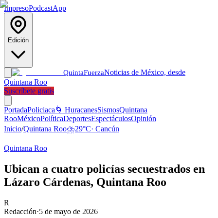
Impreso
Podcast
App
Edición
Noticias de México, desde
Quinta
Fuerza
Quintana Roo
Suscríbete gratis
Portada
Policiaca
🌀 Huracanes
Sismos
Quintana
Roo
México
Política
Deportes
Espectáculos
Opinión
Inicio
/
Quintana Roo
⛈️
29
°C
·
Cancún
Quintana Roo
Ubican a cuatro policías secuestrados en
Lázaro Cárdenas, Quintana Roo
R
Redacción
·
5 de mayo de 2026