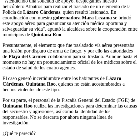
"Atendiendo una solicitud de apoyo, desplegamos nuestro
helicóptero Albatros para realizar el traslado de un elemento de la
Policía de
Lázaro Cárdenas
, quien resultó lesionado. En
coordinación con nuestra
gobernadora Mara Lezama
se brindó
este apoyo aéreo para garantizar su atención médica oportuna y
salvaguardar su vida", apuntó la alcaldesa sobre la cooperación entre
municipios de
Quintana Roo
.
Presuntamente, el elemento que fue trasladado vía aérea presentaba
una lesión por disparo de arma de fuego, y por ello las autoridades
de
Playa del Carmen
colaboraron para su traslado. Aunque hasta el
momento no hay un pronunciamiento oficial de los médicos sobre el
estado de salud de los cuatro agentes.
El caso generó incertidumbre entre los habitantes de
Lázaro
Cárdenas
,
Quintana Roo
, quienes no están acostumbrados a
hechos violentos de este tipo.
Por su parte, el personal de la Fiscalía General del Estado (FGE) de
Quintana Roo
realiza las investigaciones para determinar las causas
del secuestro y agresiones, así como la identidad de los
responsables. No se descarta por ahora ninguna línea de
investigación.
¿Qué te pareció?