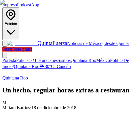
Impreso
Podcast
App
Edición
Quinta
Fuerza
Noticias de México, desde Quint
Suscríbete gratis
Portada
Policiaca
🌀 Huracanes
Sismos
Quintana Roo
México
Política
De
Inicio
/
Quintana Roo
🌦️
30
°C
·
Cancún
Quintana Roo
Un hecho, regular horas extras a restaura
M
Miriam Barrios
·
18 de diciembre de 2018