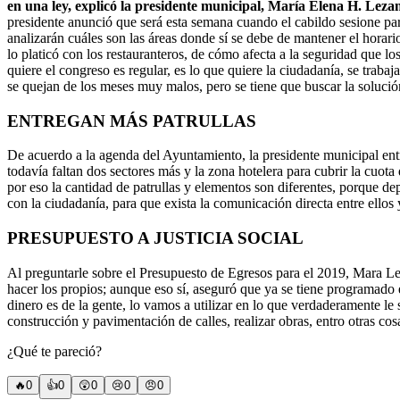
en una ley, explicó la presidente municipal, María Elena H. Lezam
presidente anunció que será esta semana cuando el cabildo sesione par
analizarán cuáles son las áreas donde sí se debe de mantener el horar
lo platicó con los restauranteros, de cómo afecta a la seguridad que l
quiere el congreso es regular, es lo que quiere la ciudadanía, se traba
se quejan de los meses muy malos, pero se tiene que buscar la solución
ENTREGAN MÁS PATRULLAS
De acuerdo a la agenda del Ayuntamiento, la presidente municipal entre
todavía faltan dos sectores más y la zona hotelera para cubrir la cuota
por eso la cantidad de patrullas y elementos son diferentes, porque de
con la ciudadanía, para que exista la comunicación directa entre ellos 
PRESUPUESTO A JUSTICIA SOCIAL
Al preguntarle sobre el Presupuesto de Egresos para el 2019, Mara Le
hacer los propios; aunque eso sí, aseguró que ya se tiene programado
dinero es de la gente, lo vamos a utilizar en lo que verdaderamente le 
construcción y pavimentación de calles, realizar obras, entro otras cos
¿Qué te pareció?
🔥
0
👍
0
😲
0
😢
0
😠
0