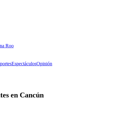
ana Roo
portes
Espectáculos
Opinión
ntes en Cancún