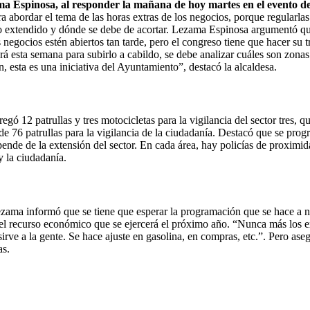
a Espinosa, al responder la mañana de hoy martes en el evento de e
a abordar el tema de las horas extras de los negocios, porque regularlas
io extendido y dónde se debe de acortar. Lezama Espinosa argumentó que 
os negocios estén abiertos tan tarde, pero el congreso tiene que hacer su
jará esta semana para subirlo a cabildo, se debe analizar cuáles son zon
, esta es una iniciativa del Ayuntamiento”, destacó la alcaldesa.
gó 12 patrullas y tres motocicletas para la vigilancia del sector tres,
 de 76 patrullas para la vigilancia de la ciudadanía. Destacó que se prog
pende de la extensión del sector. En cada área, hay policías de proximid
y la ciudadanía.
zama informó que se tiene que esperar la programación que se hace a ni
 el recurso económico que se ejercerá el próximo año. “Nunca más los e
sirve a la gente. Se hace ajuste en gasolina, en compras, etc.”. Pero ase
as.