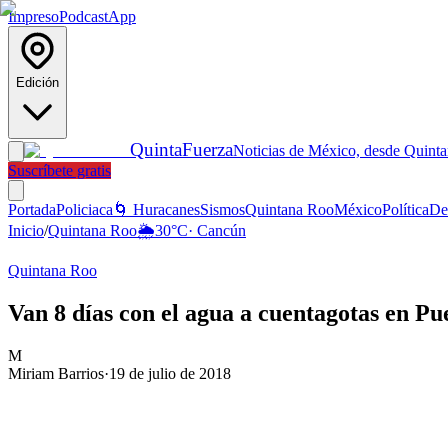
Impreso
Podcast
App
Edición
Quinta
Fuerza
Noticias de México, desde Quint
Suscríbete gratis
Portada
Policiaca
🌀 Huracanes
Sismos
Quintana Roo
México
Política
De
Inicio
/
Quintana Roo
🌦️
30
°C
·
Cancún
Quintana Roo
Van 8 días con el agua a cuentagotas en Pu
M
Miriam Barrios
·
19 de julio de 2018