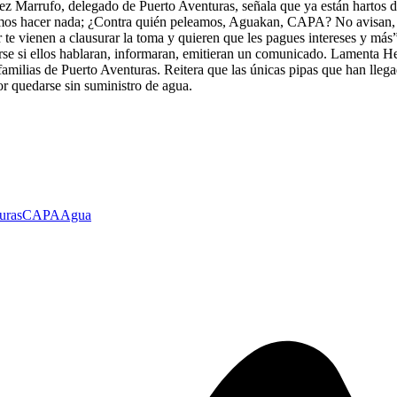
 Marrufo, delegado de Puerto Aventuras, señala que ya están hartos de 
emos hacer nada; ¿Contra quién peleamos, Aguakan, CAPA? No avisan, n
te vienen a clausurar la toma y quieren que les pagues intereses y más”,
tarse si ellos hablaran, informaran, emitieran un comunicado. Lamenta 
 familias de Puerto Aventuras. Reitera que las únicas pipas que han lleg
or quedarse sin suministro de agua.
uras
CAPA
Agua