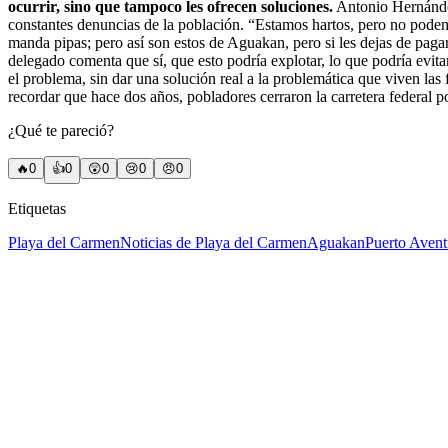
ocurrir, sino que tampoco les ofrecen soluciones.
Antonio Hernández
constantes denuncias de la población. “Estamos hartos, pero no pod
manda pipas; pero así son estos de Aguakan, pero si les dejas de pagar 
delegado comenta que sí, que esto podría explotar, lo que podría evi
el problema, sin dar una solución real a la problemática que viven las
recordar que hace dos años, pobladores cerraron la carretera federal p
¿Qué te pareció?
🔥
0
👍
0
😲
0
😢
0
😠
0
Etiquetas
Playa del Carmen
Noticias de Playa del Carmen
Aguakan
Puerto Avent