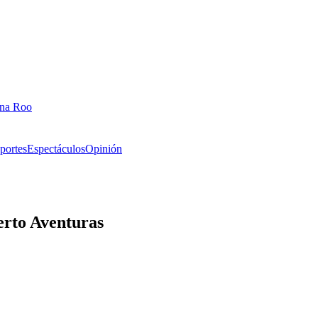
ana Roo
portes
Espectáculos
Opinión
erto Aventuras