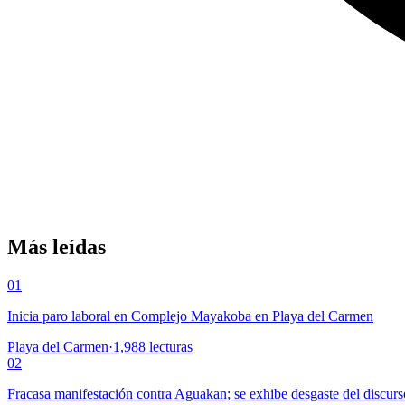
Más leídas
01
Inicia paro laboral en Complejo Mayakoba en Playa del Carmen
Playa del Carmen
·
1,988
lecturas
02
Fracasa manifestación contra Aguakan; se exhibe desgaste del discurs