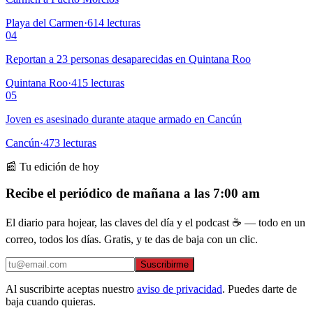
Playa del Carmen
·
614
lecturas
04
Reportan a 23 personas desaparecidas en Quintana Roo
Quintana Roo
·
415
lecturas
05
Joven es asesinado durante ataque armado en Cancún
Cancún
·
473
lecturas
📰 Tu edición de hoy
Recibe el periódico de mañana a las 7:00 am
El diario para hojear, las claves del día y el podcast ☕ — todo en un
correo, todos los días. Gratis, y te das de baja con un clic.
Suscribirme
Al suscribirte aceptas nuestro
aviso de privacidad
. Puedes darte de
baja cuando quieras.