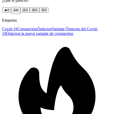
¿Qué te pareció?
🔥
0
👍
0
😲
0
😢
0
😠
0
Etiquetas
Covid-19
Coronavirus
Ómicron
Variante Ómicron del Covid-
19
Ómicron la nueva variante de coronavirus