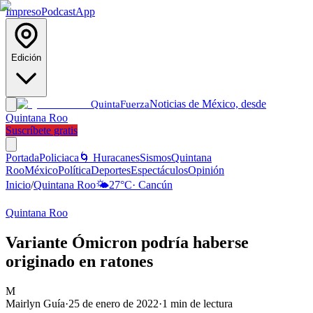
Impreso
Podcast
App
Edición
Noticias de México, desde
Quinta
Fuerza
Quintana Roo
Suscríbete gratis
Portada
Policiaca
🌀 Huracanes
Sismos
Quintana
Roo
México
Política
Deportes
Espectáculos
Opinión
Inicio
/
Quintana Roo
🌤️
27
°C
·
Cancún
Quintana Roo
Variante Ómicron podría haberse
originado en ratones
M
Mairlyn Guía
·
25 de enero de 2022
·
1
min de lectura