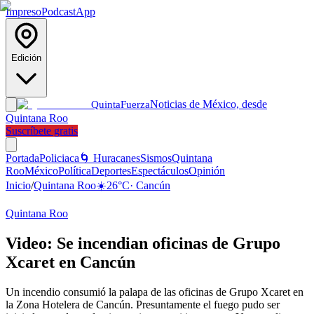
Impreso
Podcast
App
Edición
Noticias de México, desde
Quinta
Fuerza
Quintana Roo
Suscríbete gratis
Portada
Policiaca
🌀 Huracanes
Sismos
Quintana
Roo
México
Política
Deportes
Espectáculos
Opinión
Inicio
/
Quintana Roo
☀️
26
°C
·
Cancún
Quintana Roo
Video: Se incendian oficinas de Grupo
Xcaret en Cancún
Un incendio consumió la palapa de las oficinas de Grupo Xcaret en
la Zona Hotelera de Cancún. Presuntamente el fuego pudo ser