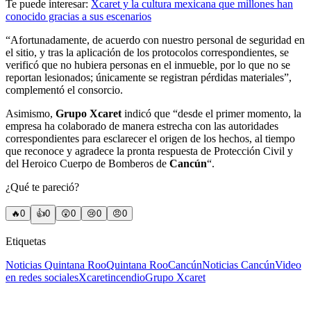
Te puede interesar:
Xcaret y la cultura mexicana que millones han
conocido gracias a sus escenarios
“Afortunadamente, de acuerdo con nuestro personal de seguridad en
el sitio, y tras la aplicación de los protocolos correspondientes, se
verificó que no hubiera personas en el inmueble, por lo que no se
reportan lesionados; únicamente se registran pérdidas materiales”,
complementó el consorcio.
Asimismo,
Grupo Xcaret
indicó que “desde el primer momento, la
empresa ha colaborado de manera estrecha con las autoridades
correspondientes para esclarecer el origen de los hechos, al tiempo
que reconoce y agradece la pronta respuesta de Protección Civil y
del Heroico Cuerpo de Bomberos de
Cancún
“.
¿Qué te pareció?
🔥
0
👍
0
😲
0
😢
0
😠
0
Etiquetas
Noticias Quintana Roo
Quintana Roo
Cancún
Noticias Cancún
Video
en redes sociales
Xcaret
incendio
Grupo Xcaret