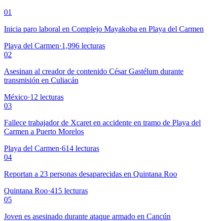
01
Inicia paro laboral en Complejo Mayakoba en Playa del Carmen
Playa del Carmen
·
1,996
lecturas
02
Asesinan al creador de contenido César Gastélum durante
transmisión en Culiacán
México
·
12
lecturas
03
Fallece trabajador de Xcaret en accidente en tramo de Playa del
Carmen a Puerto Morelos
Playa del Carmen
·
614
lecturas
04
Reportan a 23 personas desaparecidas en Quintana Roo
Quintana Roo
·
415
lecturas
05
Joven es asesinado durante ataque armado en Cancún