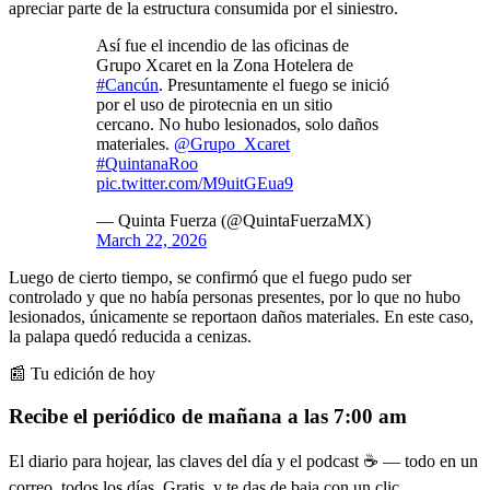
apreciar parte de la estructura consumida por el siniestro.
Así fue el incendio de las oficinas de
Grupo Xcaret en la Zona Hotelera de
#Cancún
. Presuntamente el fuego se inició
por el uso de pirotecnia en un sitio
cercano. No hubo lesionados, solo daños
materiales.
@Grupo_Xcaret
#QuintanaRoo
pic.twitter.com/M9uitGEua9
— Quinta Fuerza (@QuintaFuerzaMX)
March 22, 2026
Luego de cierto tiempo, se confirmó que el fuego pudo ser
controlado y que no había personas presentes, por lo que no hubo
lesionados, únicamente se reportaon daños materiales. En este caso,
la palapa quedó reducida a cenizas.
📰 Tu edición de hoy
Recibe el periódico de mañana a las 7:00 am
El diario para hojear, las claves del día y el podcast ☕ — todo en un
correo, todos los días. Gratis, y te das de baja con un clic.