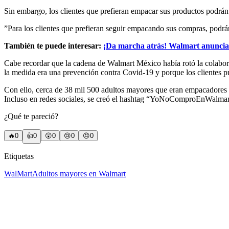
Sin embargo, los clientes que prefieran empacar sus productos podrán
”Para los clientes que prefieran seguir empacando sus compras, podrá
También te puede interesar:
¡Da marcha atrás! Walmart anuncia
Cabe recordar que la cadena de Walmart México había rotó la colabo
la medida era una prevención contra Covid-19 y porque los clientes pr
Con ello, cerca de 38 mil 500 adultos mayores que eran empacadores f
Incluso en redes sociales, se creó el hashtag “YoNoComproEnWalmart
¿Qué te pareció?
🔥
0
👍
0
😲
0
😢
0
😠
0
Etiquetas
WalMart
Adultos mayores en Walmart