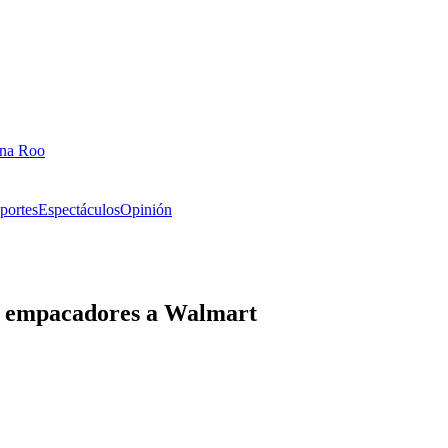
ana Roo
portes
Espectáculos
Opinión
o empacadores a Walmart