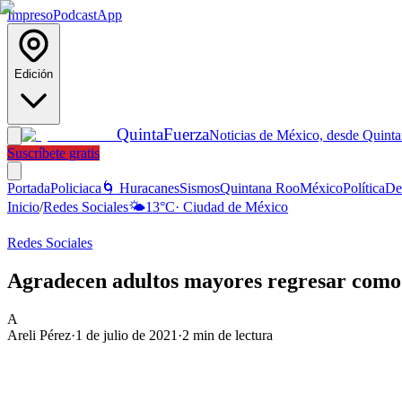
Impreso
Podcast
App
Edición
Quinta
Fuerza
Noticias de México, desde Quint
Suscríbete gratis
Portada
Policiaca
🌀 Huracanes
Sismos
Quintana Roo
México
Política
De
Inicio
/
Redes Sociales
🌤️
13
°C
·
Ciudad de México
Redes Sociales
Agradecen adultos mayores regresar com
A
Areli Pérez
·
1 de julio de 2021
·
2
min de lectura