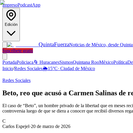
Impreso
Podcast
App
Edición
Quinta
Fuerza
Noticias de México, desde Quint
Suscríbete gratis
Portada
Policiaca
🌀 Huracanes
Sismos
Quintana Roo
México
Política
De
Inicio
/
Redes Sociales
🌦️
15
°C
·
Ciudad de México
Redes Sociales
Beto, reo que acusó a Carmen Salinas de rea
El caso de “Beto”, un hombre privado de la libertad que en meses reci
controversia luego de que se diera a conocer que recibió diversos reg
C
Carlos Espejel
·
20 de marzo de 2026