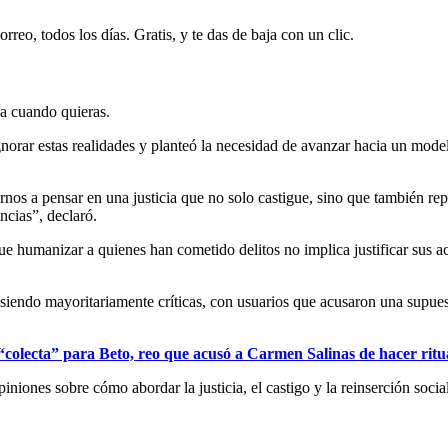
rreo, todos los días. Gratis, y te das de baja con un clic.
ja cuando quieras.
ignorar estas realidades y planteó la necesidad de avanzar hacia un model
nos a pensar en una justicia que no solo castigue, sino que también r
ncias”, declaró.
ue humanizar a quienes han cometido delitos no implica justificar sus ac
n siendo mayoritariamente críticas, con usuarios que acusaron una supue
colecta” para Beto, reo que acusó a Carmen Salinas de hacer ritu
piniones sobre cómo abordar la justicia, el castigo y la reinserción soci