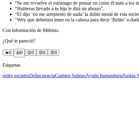
“Se me revuelve el estómago de pensar en como él trató a los n
“Hubieras llevado a tu hija le dirá un abrazo”.
“El dijo ‘no me arrepiento de nada’ la doble moral de esta soci
“Wey que debemos tener en la cabeza para decir ‘Betito’ o.darle
Con información de Milenio.
¿Qué te pareció?
🔥
0
👍
0
😲
0
😢
0
😠
0
Etiquetas
redes sociales
Delincuencia
Carmen Salinas
Ayuda humanitaria
Saskia 