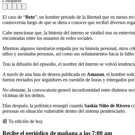
Compartir
El caso de “
Beto
”, un hombre privado de la libertad que en meses reci
controversia luego de que se diera a conocer que recibió diversos reg
Cabe mencionar que, la historia del interno se viralizó tras su entrevi
encontradas entre los usuarios de redes sociales.
Mientras algunos mostraron empatía por su historia personal, otros cr
niños y asesinaba personas, así como sus señalamientos hacia la falle
Tras la difusión del episodio, el nombre del interno se volvió tendenci
A través de una lista de deseos publicada en
Amazon
, el hombre soli
fueron enviados por seguidores en cuestión de horas y entregados po
No obstante, la convocatoria generó inconformidad entre distintos secto
víctimas de los delitos.
Días después, la polémica resurgió cuando
Saskia Niño de Rivera
co
personas en situación vulnerable dentro del sistema penitenciario.
📰 Tu edición de hoy
Recibe el periódico de mañana a las 7:00 am