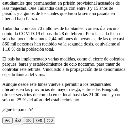
estudiantiles que permanecían en prisión provisional acusados de
lesa majestad. Que Tailandia castiga con entre 3 y 15 años de
prisión, y algunos de los cuales quedaron la semana pasada en
libertad bajo fianza.
Tailandia -con casi 70 millones de habitantes- comenzó a vacunar
contra la COVID-19 el pasado 28 de febrero. Pero hasta la fecha
solo ha inoculado a unos 2,44 millones de personas, de las que casi
860 mil personas han recibido ya la segunda dosis, equivalente al
1,18 % de la población total.
El país ha implementado varias medidas, como el cierre de colegios,
parques, bares y establecimientos de ocio nocturno, para tratar de
controlar este rebrote. Vinculado a la propagación de la denominada
cepa británica del virus.
Aunque desde este lunes vuelve a permitir a los restaurantes
ubicados en las provincias de mayor riesgo, entre ellas Bangkok,
ofrecer servicios de comida en el local hasta las 21.00 horas y con
solo un 25 % del aforo del establecimiento.
¿Qué te pareció?
🔥
0
👍
0
😲
0
😢
0
😠
0