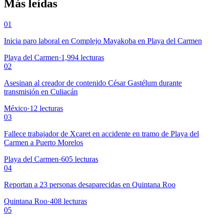
Más leídas
01
Inicia paro laboral en Complejo Mayakoba en Playa del Carmen
Playa del Carmen
·
1,994
lecturas
02
Asesinan al creador de contenido César Gastélum durante
transmisión en Culiacán
México
·
12
lecturas
03
Fallece trabajador de Xcaret en accidente en tramo de Playa del
Carmen a Puerto Morelos
Playa del Carmen
·
605
lecturas
04
Reportan a 23 personas desaparecidas en Quintana Roo
Quintana Roo
·
408
lecturas
05