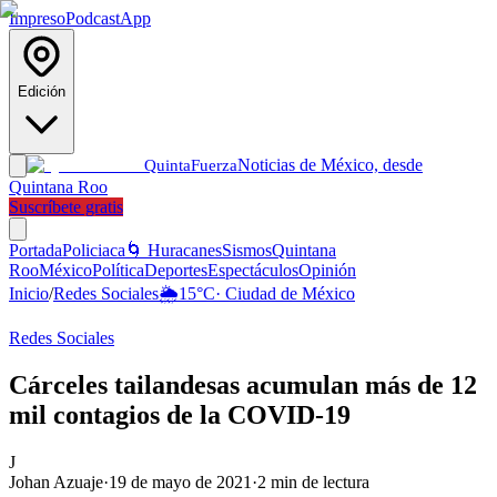
Impreso
Podcast
App
Edición
Noticias de México, desde
Quinta
Fuerza
Quintana Roo
Suscríbete gratis
Portada
Policiaca
🌀 Huracanes
Sismos
Quintana
Roo
México
Política
Deportes
Espectáculos
Opinión
Inicio
/
Redes Sociales
🌦️
15
°C
·
Ciudad de México
Redes Sociales
Cárceles tailandesas acumulan más de 12
mil contagios de la COVID-19
J
Johan Azuaje
·
19 de mayo de 2021
·
2
min de lectura