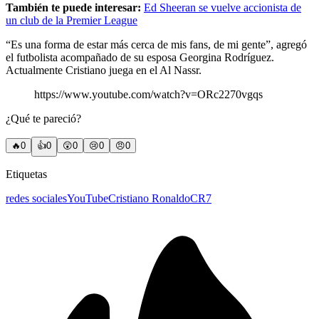
También te puede interesar:
Ed Sheeran se vuelve accionista de
un club de la Premier League
“Es una forma de estar más cerca de mis fans, de mi gente”, agregó
el futbolista acompañado de su esposa Georgina Rodríguez.
Actualmente Cristiano juega en el Al Nassr.
https://www.youtube.com/watch?v=ORc2270vgqs
¿Qué te pareció?
🔥
0
👍
0
😲
0
😢
0
😠
0
Etiquetas
redes sociales
YouTube
Cristiano Ronaldo
CR7