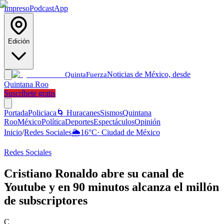
Impreso
Podcast
App
Edición
Noticias de México, desde
Quinta
Fuerza
Quintana Roo
Suscríbete gratis
Portada
Policiaca
🌀 Huracanes
Sismos
Quintana
Roo
México
Política
Deportes
Espectáculos
Opinión
Inicio
/
Redes Sociales
🌦️
16
°C
·
Ciudad de México
Redes Sociales
Cristiano Ronaldo abre su canal de
Youtube y en 90 minutos alcanza el millón
de subscriptores
C