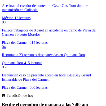
Asesinan al creador de contenido César Gastélum durante
transmisión en Culiacán
México
·
12
lecturas
03
Fallece trabajador de Xcaret en accidente en tramo de Playa del
Carmen a Puerto Morelos
Playa del Carmen
·
614
lecturas
04
Reportan a 23 personas desaparecidas en Quintana Roo
Quintana Roo
·
415
lecturas
05
Denuncian caso de presunto acoso en hotel BlueBay Grand
Esmeralda de Playa del Carmen
Playa del Carmen
·
560
lecturas
📰 Tu edición de hoy
Recibe el periódico de mañana a las 7:00 am