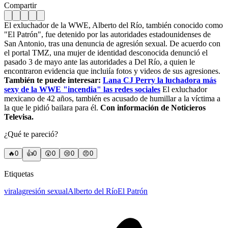
Compartir
El exluchador de la WWE, Alberto del Río, también conocido como
"El Patrón", fue detenido por las autoridades estadounidenses de
San Antonio, tras una denuncia de agresión sexual. De acuerdo con
el portal TMZ, una mujer de identidad desconocida denunció el
pasado 3 de mayo ante las autoridades a Del Río, a quien le
encontraron evidencia que incluiía fotos y videos de sus agresiones.
También te puede interesar:
Lana CJ Perry la luchadora más
sexy de la WWE "incendia" las redes sociales
El exluchador
mexicano de 42 años, también es acusado de humillar a la víctima a
la que le pidió bailara para él.
Con información de Noticieros
Televisa.
¿Qué te pareció?
🔥
0
👍
0
😲
0
😢
0
😠
0
Etiquetas
viral
agresión sexual
Alberto del Río
El Patrón