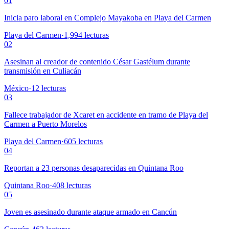
01
Inicia paro laboral en Complejo Mayakoba en Playa del Carmen
Playa del Carmen
·
1,994
lecturas
02
Asesinan al creador de contenido César Gastélum durante
transmisión en Culiacán
México
·
12
lecturas
03
Fallece trabajador de Xcaret en accidente en tramo de Playa del
Carmen a Puerto Morelos
Playa del Carmen
·
605
lecturas
04
Reportan a 23 personas desaparecidas en Quintana Roo
Quintana Roo
·
408
lecturas
05
Joven es asesinado durante ataque armado en Cancún