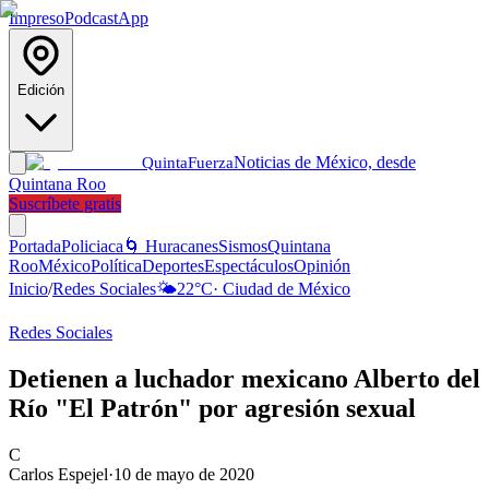
Impreso
Podcast
App
Edición
Noticias de México, desde
Quinta
Fuerza
Quintana Roo
Suscríbete gratis
Portada
Policiaca
🌀 Huracanes
Sismos
Quintana
Roo
México
Política
Deportes
Espectáculos
Opinión
Inicio
/
Redes Sociales
🌤️
22
°C
·
Ciudad de México
Redes Sociales
Detienen a luchador mexicano Alberto del
Río "El Patrón" por agresión sexual
C
Carlos Espejel
·
10 de mayo de 2020