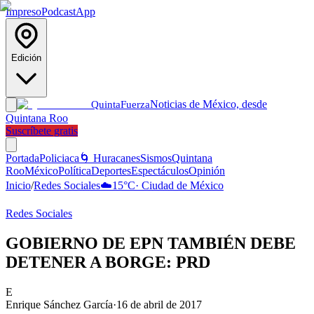
Impreso
Podcast
App
Edición
Noticias de México, desde
Quinta
Fuerza
Quintana Roo
Suscríbete gratis
Portada
Policiaca
🌀 Huracanes
Sismos
Quintana
Roo
México
Política
Deportes
Espectáculos
Opinión
Inicio
/
Redes Sociales
☁️
15
°C
·
Ciudad de México
Redes Sociales
GOBIERNO DE EPN TAMBIÉN DEBE
DETENER A BORGE: PRD
E
Enrique Sánchez García
·
16 de abril de 2017