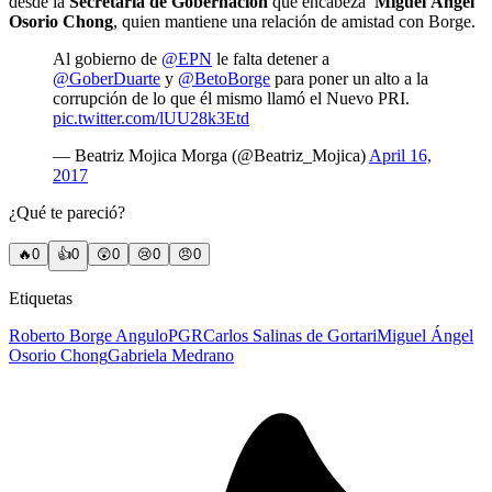
desde la
Secretaría de Gobernación
que encabeza
Miguel Ángel
Osorio Chong
, quien mantiene una relación de amistad con Borge.
Al gobierno de
@EPN
le falta detener a
@GoberDuarte
y
@BetoBorge
para poner un alto a la
corrupción de lo que él mismo llamó el Nuevo PRI.
pic.twitter.com/lUU28k3Etd
— Beatriz Mojica Morga (@Beatriz_Mojica)
April 16,
2017
¿Qué te pareció?
🔥
0
👍
0
😲
0
😢
0
😠
0
Etiquetas
Roberto Borge Angulo
PGR
Carlos Salinas de Gortari
Miguel Ángel
Osorio Chong
Gabriela Medrano