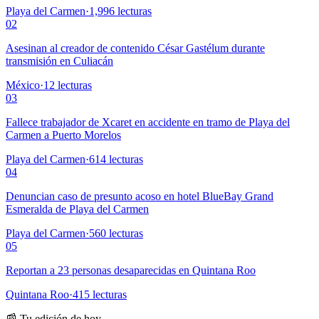
Playa del Carmen
·
1,996
lecturas
02
Asesinan al creador de contenido César Gastélum durante
transmisión en Culiacán
México
·
12
lecturas
03
Fallece trabajador de Xcaret en accidente en tramo de Playa del
Carmen a Puerto Morelos
Playa del Carmen
·
614
lecturas
04
Denuncian caso de presunto acoso en hotel BlueBay Grand
Esmeralda de Playa del Carmen
Playa del Carmen
·
560
lecturas
05
Reportan a 23 personas desaparecidas en Quintana Roo
Quintana Roo
·
415
lecturas
📰 Tu edición de hoy