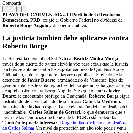
Compartir
PLAYA DEL CARMEN, MX.-
El
Partido de la Revolución
Democrática, PRD
, exigió al Gobierno Federal no olvidarse de
Roberto Borge Angulo
y detenerlo también.
La justicia también debe aplicarse contra
Roberto Borge
La Secretaria General del Sol Azteca,
Beatriz Mojica Morga
, a
través de su cuenta de twitter elevó la voz para exigir que la justicia
también se aplique contra los exgobernadores de Quintana Roo y
Chihuahua, quienes quebraron las arcas públicas. El efecto de la
detención de
Javier Duarte
, exmandatario de Veracruz, lejos de
generar aplausos levanta reproches del porque no se ha girado orden
de aprehensión contra Borge Angulo. Y es que mientras
Javier
Duarte
se encontraba prófugo en Guatemala,
Roberto Borge
sigue
disfrutando de la vida al lado de su amasia
Gabriela Medrano
.
Inclusive, fue invitado especial a la celebración del cumpleaños del
"inombrable"
Carlos Salinas de Gortari
, lo que demuestra que a
pesar de las denuncias que tiene ante la
PGR
, está protegido.
También te puede interesar:
Borge invitado VIP en cumpleaños
de Carlos Salinas
Un nivel de protección tan alto sólo podría venir